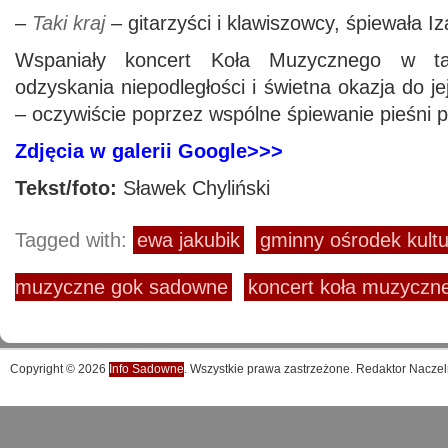
–
Taki kraj
– gitarzyści i klawiszowcy, śpiewała Iz
Wspaniały koncert Koła Muzycznego w tak
odzyskania niepodległości i świetna okazja do j
– oczywiście poprzez wspólne śpiewanie pieśni p
Zdjęcia w galerii Google>>>
Tekst/foto:
Sławek Chyliński
Tagged with:
ewa jakubik
gminny ośrodek kul
muzyczne gok sadowne
koncert koła muzycz
Copyright © 2026
Info Sadowne
. Wszystkie prawa zastrzeżone. Redaktor Naczel