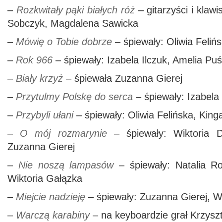
–
Rozkwitały pąki białych róż
– gitarzyści i klaw
Sobczyk, Magdalena Sawicka
–
Mówię o Tobie dobrze
– śpiewały: Oliwia Feli
–
Rok 966
– śpiewały: Izabela Ilczuk, Amelia Puś
–
Biały krzyż
– śpiewała Zuzanna Gierej
–
Przytulmy Polskę do serca
– śpiewały: Izabela
–
Przybyli ułani
– śpiewały: Oliwia Felińska, Kin
–
O mój rozmarynie
– śpiewały: Wiktoria De
Zuzanna Gierej
–
Nie noszą lampasów
– śpiewały: Natalia Ros
Wiktoria Gałązka
–
Miejcie nadzieję
– śpiewały: Zuzanna Gierej, W
–
Warczą karabiny
– na keyboardzie grał Krzysz