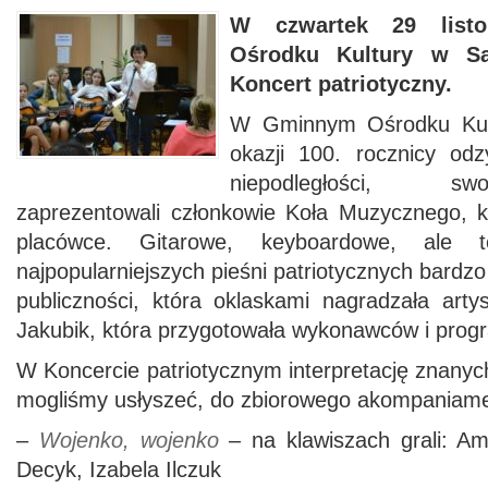
W czwartek 29 lis
Ośrodku Kultury w S
Koncert patriotyczny.
W Gminnym Ośrodku Kul
okazji 100. rocznicy od
niepodległości, sw
zaprezentowali członkowie Koła Muzycznego, kt
placówce. Gitarowe, keyboardowe, ale 
najpopularniejszych pieśni patriotycznych bardzo
publiczności, która oklaskami nagradzała art
Jakubik, która przygotowała wykonawców i prog
W Koncercie patriotycznym interpretację znanych
mogliśmy usłyszeć, do zbiorowego akompaniame
–
Wojenko, wojenko
– na klawiszach grali: Ame
Decyk, Izabela Ilczuk