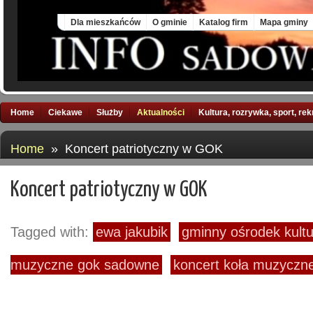
Thu, 6 Aug 2026
Dla mieszkańców
O gminie
Katalog firm
Mapa gminy
Home
Ciekawe
Służby
Aktualności
Kultura, rozrywka, sport, re
Home
» Koncert patriotyczny w GOK
Koncert patriotyczny w GOK
Tagged with:
ewa jakubik
gminny ośrodek kul
muzyczne gok sadowne
koncert koła muzycz