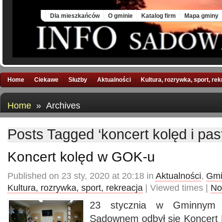
Sat, 8 Aug 2026
Dla mieszkańców
O gminie
Katalog firm
Mapa gminy
Home
Ciekawe
Służby
Aktualności
Kultura, rozrywka, sport, re
Home
» Archives
Posts Tagged ‘koncert kolęd i pas
Koncert kolęd w GOK-u
Published on 23 sty, 2020 at 20:18 in
Aktualności
,
Gmi
Kultura, rozrywka, sport, rekreacja
| Viewed times |
No
23 stycznia w Gminnym 
Sadownem odbył się Koncert K