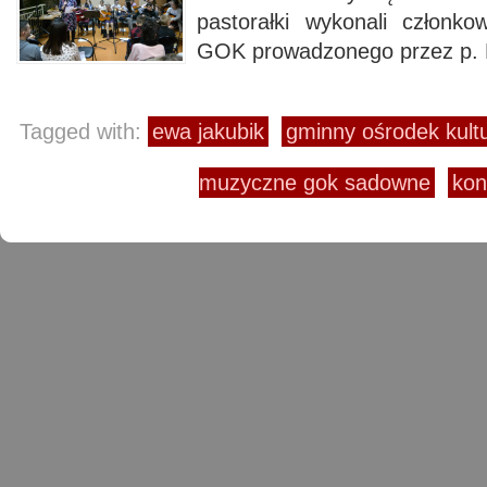
pastorałki wykonali członk
GOK prowadzonego przez p. 
Tagged with:
ewa jakubik
gminny ośrodek kul
muzyczne gok sadowne
kon