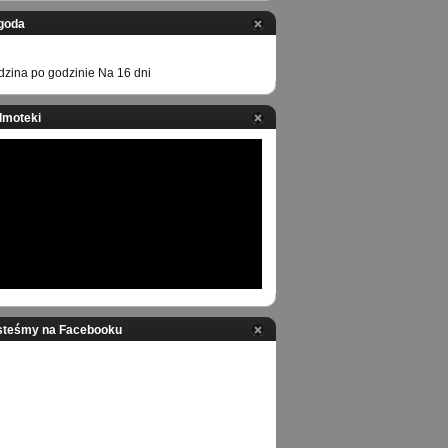
goda
zina po godzinie
Na 16 dni
ilmoteki
steśmy na Facebooku