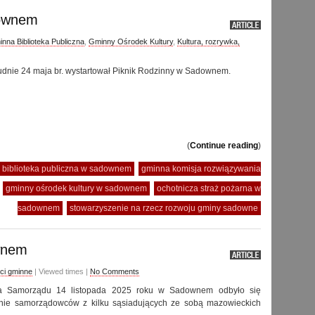
downem
nna Biblioteka Publiczna
,
Gminny Ośrodek Kultury
,
Kultura, rozrywka,
udnie 24 maja br. wystartował Piknik Rodzinny w Sadownem.
(
Continue reading
)
 biblioteka publiczna w sadownem
gminna komisja rozwiązywania
gminny ośrodek kultury w sadownem
ochotnicza straż pożarna w
sadownem
stowarzyszenie na rzecz rozwoju gminy sadowne
wnem
ci gminne
| Viewed times |
No Comments
cia Samorządu 14 listopada 2025 roku w Sadownem odbyło się
anie samorządowców z kilku sąsiadujących ze sobą mazowieckich