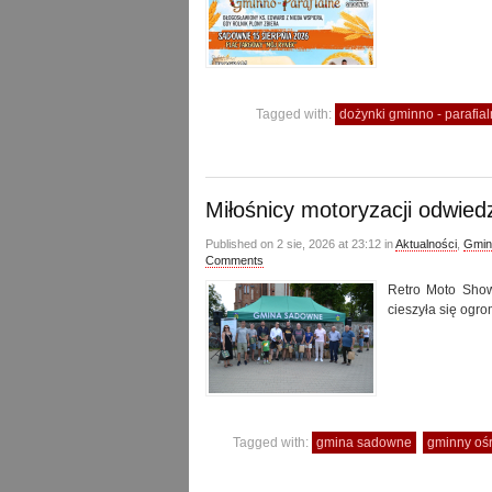
Tagged with:
dożynki gminno - parafi
Miłośnicy motoryzacji odwied
Published on 2 sie, 2026 at 23:12 in
Aktualności
,
Gmin
Comments
Retro Moto Show
cieszyła się ogr
Tagged with:
gmina sadowne
gminny oś