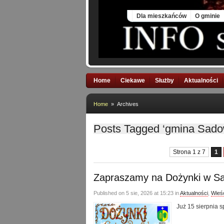
Thu, 6 Aug 2026
Dla mieszkańców
O gminie
Home
Ciekawe
Służby
Aktualności
Home
» Archives
Posts Tagged ‘gmina Sado
Strona 1 z 7
1
Zapraszamy na Dożynki w 
Published on 5 sie, 2026 at 15:23 in
Aktualności
,
Wieś
Już 15 sierpnia