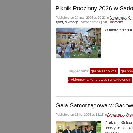
Piknik Rodzinny 2026 w Sa
Published on 24 maj, 2026 at 19:23 in
Aktualności
,
Gmi
sport, rekreacja
| Viewed times |
No Comments
W niedzielne poł
Tagged with:
gmina sadowne
gminna
problemów alkoholowych w sadownem
Gala Samorządowa w Sado
Published on 15 lis, 2025 at 18:15 in
Aktualności
,
Wieś
Z okazji 35-le
uroczyste spotk