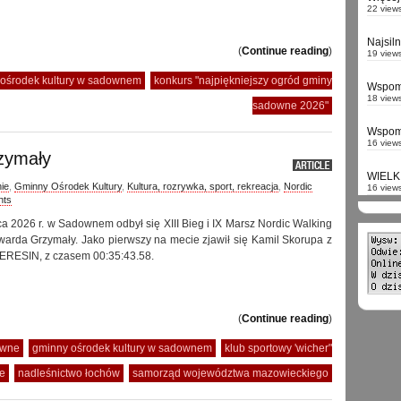
22 view
Najsil
(
Continue reading
)
19 view
ośrodek kultury w sadownem
konkurs "najpiękniejszy ogród gminy
Wspomn
18 view
sadowne 2026"
Wspomn
16 view
rzymały
WIELK
ie
,
Gminny Ośrodek Kultury
,
Kultura, rozrywka, sport, rekreacja
,
Nordic
16 view
nts
ca 2026 r. w Sadownem odbył się XIII Bieg i IX Marsz Nordic Walking
Edwarda Grzymały. Jako pierwszy na mecie zjawił się Kamil Skorupa z
ERESIN, z czasem 00:35:43.58.
(
Continue reading
)
owne
gminny ośrodek kultury w sadownem
klub sportowy 'wicher"
e
nadleśnictwo łochów
samorząd województwa mazowieckiego