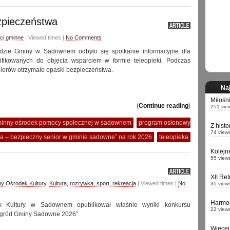
ezpieczeństwa
ci gminne
| Viewed times |
No Comments
dzie Gminy w Sadownem odbyło się spotkanie informacyjne dla
ifikowanych do objęcia wsparciem w formie teleopieki. Podczas
niorów otrzymało opaski bezpieczeństwa.
Naj
Miłośn
(
Continue reading
)
251 vie
inny ośrodek pomocy społecznej w sadownem
program osłonowy
Z hist
74 view
ka – bezpieczny senior w gminie sadowne” na rok 2026
teleopieka
Kolejn
55 view
XII Re
y Ośrodek Kultury
,
Kultura, rozrywka, sport, rekreacja
| Viewed times |
No
35 view
Harmo
 Kultury w Sadownem opublikował właśnie wyniki konkursu
23 view
 ogród Gminy Sadowne 2026”.
Więcej 