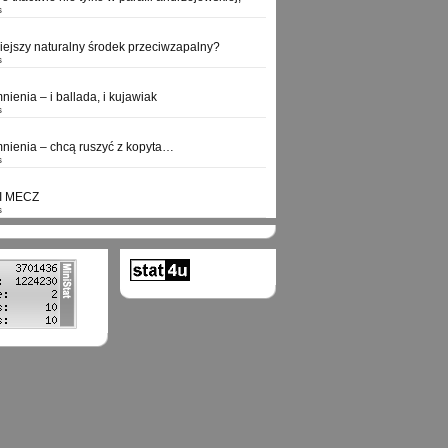
s
niejszy naturalny środek przeciwzapalny?
s
ienia – i ballada, i kujawiak
s
ienia – chcą ruszyć z kopyta…
s
I MECZ
s