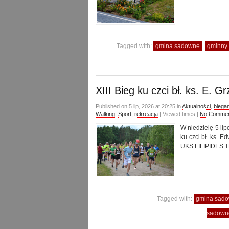
Tagged with:
gmina sadowne
gminny 
XIII Bieg ku czci bł. ks. E. G
Published on 5 lip, 2026 at 20:25 in
Aktualności
,
biegan
Walking
,
Sport, rekreacja
| Viewed times |
No Comme
W niedzielę 5 lip
ku czci bł. ks. 
UKS FILIPIDES T
Tagged with:
gmina sad
sadown