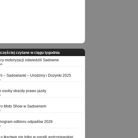
częściej czytane w ciągu tygodnia
icy motoryzacji odwiedzili Sadowne
ws
orii – Sadowianki – Urodziny i Dożynki 2025
s
e osoby straciły prawo jazdy
s
tro Moto Show w Sadownem
s
nogram odbioru odpadów 2026
s
o tkactwie nie tylko w parafii andrzejewskiej,