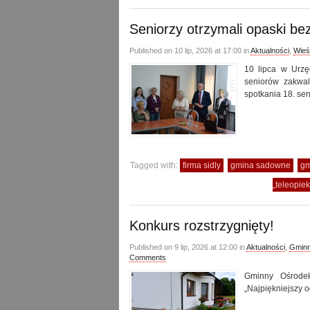
Seniorzy otrzymali opaski b
Published on 10 lip, 2026 at 17:00 in
Aktualności
,
Wieś
10 lipca w Urzę
seniorów zakwal
spotkania 18. se
Tagged with:
firma sidly
gmina sadowne
gm
„teleopie
Konkurs rozstrzygnięty!
Published on 9 lip, 2026 at 12:00 in
Aktualności
,
Gminn
Comments
Gminny Ośrodek
„Najpiękniejszy