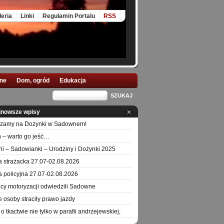
leria
Linki
Regulamin Portalu
RSS
nne
Dom, ogród
Edukacja
jnowsze wpisy
szamy na Dożynki w Sadownem!
 – warto go jeść…
orii – Sadowianki – Urodziny i Dożynki 2025
a strażacka 27.07-02.08.2026
a policyjna 27.07-02.08.2026
icy motoryzacji odwiedzili Sadowne
e osoby straciły prawo jazdy
o tkactwie nie tylko w parafii andrzejewskiej,