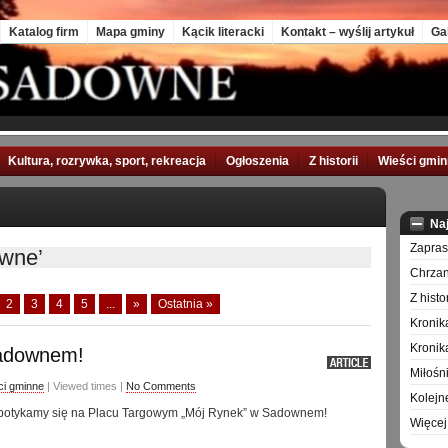
Katalog firm
Mapa gminy
Kącik literacki
Kontakt – wyślij artykuł
Ga
Kultura, rozrywka, sport, rekreacja
Ogłoszenia
Z historii
Wieści gmi
Na
Zapra
wne’
Chrzan
Z hist
2
3
4
5
...
»
Ostatnia »
Kronik
Kronik
Sadownem!
Miłośn
ci gminne
| Viewed times |
No Comments
Kolejn
 spotykamy się na Placu Targowym „Mój Rynek” w Sadownem!
Więcej 