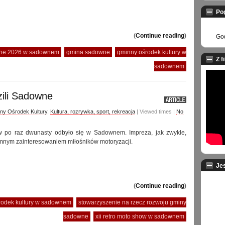
Po
(
Continue reading
)
God
alne 2026 w sadownem
gmina sadowne
gminny ośrodek kultury w
Z f
sadownem
zili Sadowne
ny Ośrodek Kultury
,
Kultura, rozrywka, sport, rekreacja
| Viewed times |
No
 po raz dwunasty odbyło się w Sadownem. Impreza, jak zwykle,
omnym zainteresowaniem miłośników motoryzacji.
Je
(
Continue reading
)
rodek kultury w sadownem
stowarzyszenie na rzecz rozwoju gminy
sadowne
xii retro moto show w sadownem