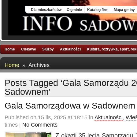
Sat, 8 Aug 2026
Dla mieszkańców
O gminie
Katalog firm
Mapa gminy
Home
Ciekawe
Służby
Aktualności
Kultura, rozrywka, sport, re
Home
» Archives
Posts Tagged ‘Gala Samorządu 
Sadownem’
Gala Samorządowa w Sadownem
Published on 15 lis, 2025 at 18:15 in
Aktualności
,
Wieś
times |
No Comments
Z okazji 35-lecia Samorządu 