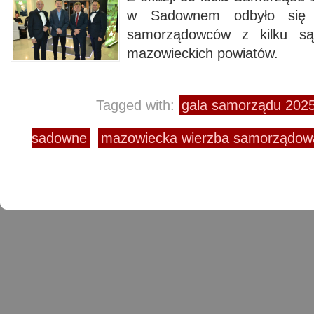
w Sadownem odbyło się u
samorządowców z kilku są
mazowieckich powiatów.
Tagged with:
gala samorządu 202
sadowne
mazowiecka wierzba samorządow