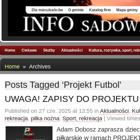
Fri, 7 Aug 2026
Dla mieszkańców
O gminie
Katalog firm
Mapa gminy
Home
Ciekawe
Służby
Aktualności
Kultura, rozrywka, sport, re
Home
» Archives
Posts Tagged ‘Projekt Futbol’
UWAGA! ZAPISY DO PROJEKTU
Published on 27 cze, 2025 at 13:55 in
Aktualności
,
Kul
rekreacja
,
piłka nożna
,
Sport, rekreacja
| Viewed times
Adam Dobosz zaprasza dzieci 
piłkarskie w ramach PROJE