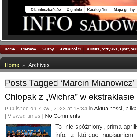
Sun, 9 Aug 2026
Dla mieszkańców
O gminie
Katalog firm
Mapa gminy
Home
Ciekawe
Służby
Aktualności
Kultura, rozrywka, sport, re
Home
» Archives
Posts Tagged ‘Marcin Mianowicz’
Chłopak z „Wichra” w ekstraklasie p
Published on 7 kwi, 2023 at 18:34 in
Aktualności
,
piłk
| Viewed times |
No Comments
To nie spóźniony „prima april
info, z którego napisaniem