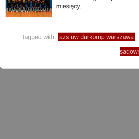
miesięcy.
Tagged with:
azs uw darkomp warszawa
sadow