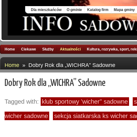
Thu, 6 Aug 2026
Dla mieszkańców
O gminie
Katalog firm
Mapa gminy
Home
Ciekawe
Służby
Aktualności
Kultura, rozrywka, sport, re
Home
» Dobry Rok dla „WICHRA” Sadowne
Dobry Rok dla „WICHRA” Sadowne
Tagged with:
klub sportowy 'wicher" sadowne
s
wicher sadowne
sekcja siatkarska ks wicher s