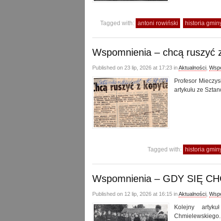
Tagged with:
antoni rowiński
historia gmi
Wspomnienia – chcą ruszyć 
Published on 23 lip, 2026 at 17:23 in
Aktualności
,
Wspo
Profesor Mieczys
artykułu ze Szta
Tagged with:
historia gmi
Wspomnienia – GDY SIĘ C
Published on 12 lip, 2026 at 16:15 in
Aktualności
,
Wspo
Kolejny artyk
Chmielewskiego.