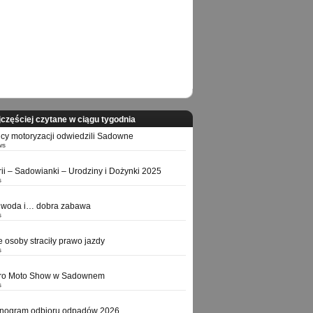
częściej czytane w ciągu tygodnia
icy motoryzacji odwiedzili Sadowne
ws
orii – Sadowianki – Urodziny i Dożynki 2025
s
 woda i… dobra zabawa
s
e osoby straciły prawo jazdy
s
tro Moto Show w Sadownem
s
nogram odbioru odpadów 2026