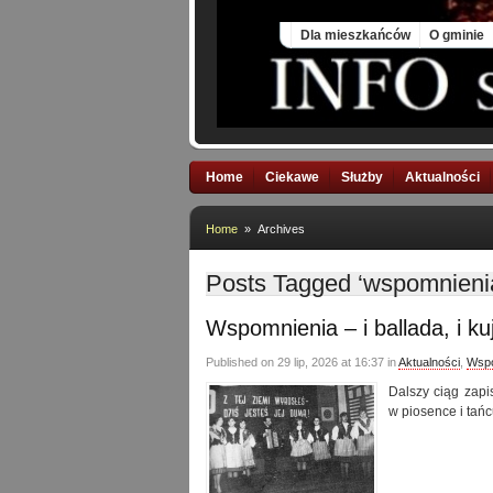
Thu, 6 Aug 2026
Dla mieszkańców
O gminie
Home
Ciekawe
Służby
Aktualności
Home
» Archives
Posts Tagged ‘wspomnieni
Wspomnienia – i ballada, i ku
Published on 29 lip, 2026 at 16:37 in
Aktualności
,
Wspo
Dalszy ciąg zapi
w piosence i tańc