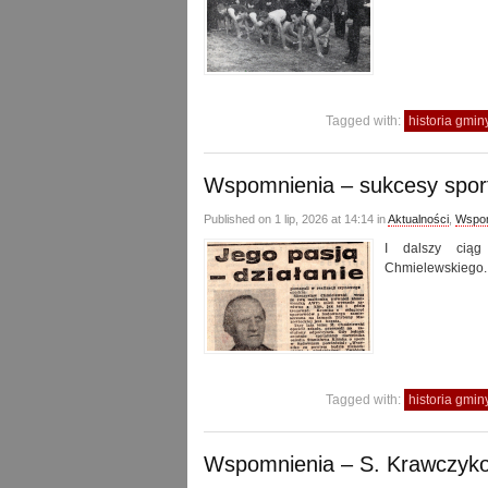
Tagged with:
historia gmi
Wspomnienia – sukcesy spo
Published on 1 lip, 2026 at 14:14 in
Aktualności
,
Wspom
I dalszy ciąg
Chmielewskiego.
Tagged with:
historia gmi
Wspomnienia – S. Krawczyk