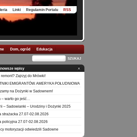
leria
Linki
Regulamin Portalu
RSS
nne
Dom, ogród
Edukacja
jnowsze wpisy
 remont? Zajrzyj do Mrówki!
TNIKI EMIGRANTÓW. AMERYKA POŁUDNIOWA
szamy na Dożynki w Sadownem!
 – warto go jeść…
orii – Sadowianki – Urodziny i Dożynki 2025
a strażacka 27.07-02.08.2026
a policyjna 27.07-02.08.2026
icy motoryzacji odwiedzili Sadowne