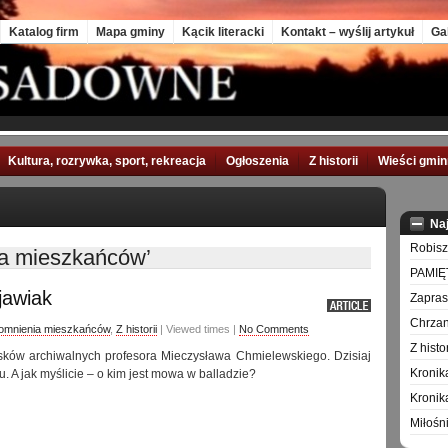
Katalog firm
Mapa gminy
Kącik literacki
Kontakt – wyślij artykuł
Ga
Kultura, rozrywka, sport, rekreacja
Ogłoszenia
Z historii
Wieści gmi
Na
Robisz
a mieszkańców’
PAMIĘ
jawiak
Zapra
Chrzan
mnienia mieszkańców
,
Z historii
| Viewed times |
No Comments
Z hist
sków archiwalnych profesora Mieczysława Chmielewskiego. Dzisiaj
Kronik
u. A jak myślicie – o kim jest mowa w balladzie?
Kronik
Miłośn