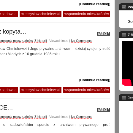
(
Continue reading
)
Po
ny sadowne
mieczysław chmielewski
wspomnienia mieszkańców
God
z kopyta…
Z f
mnienia mieszkańców
,
Z historii
| Viewed times |
No Comments
ław Chmielewski i Jego prywatne archiwum – dzisiaj cytujemy treść
ndaru Młodych z 16 grudnia 1986 roku.
(
Continue reading
)
ny sadowne
mieczysław chmielewski
wspomnienia mieszkańców
Je
HCE…
mnienia mieszkańców
,
Z historii
| Viewed times |
No Comments
uł o sadowieńskim sporcie z archiwum prywatnego prof.