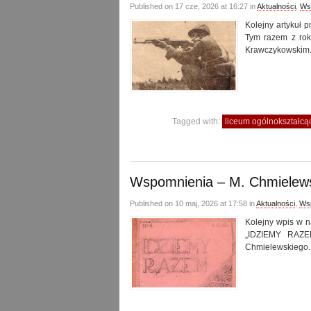
Published on 17 cze, 2026 at 16:27 in
Aktualności
,
Ws
Kolejny artykuł
Tym razem z rok
Krawczykowskim
Tagged with:
liceum ogólnokształcą
Wspomnienia – M. Chmielews
Published on 10 maj, 2026 at 17:58 in
Aktualności
,
Ws
Kolejny wpis w n
„IDZIEMY RAZEM
Chmielewskiego.