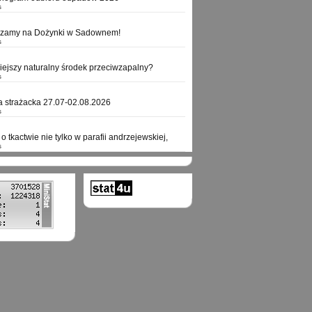
s
szamy na Dożynki w Sadownem!
s
niejszy naturalny środek przeciwzapalny?
s
a strażacka 27.07-02.08.2026
s
o tkactwie nie tylko w parafii andrzejewskiej,
s