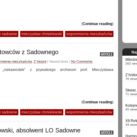
(
Continue reading
)
ny sadowne
mieczysław chmielewski
wspomnienia mieszkańców
rtowców z Sadownego
Naj
Miłośn
nienia mieszkańców
,
Z historii
| Viewed times |
No Comments
262 vie
 „ciekawostek” z prywatnego archiwum prof. Mieczysława
Z hist
76 view
Skwar,
71 view
(
Continue reading
)
Kolejn
45 view
ny sadowne
mieczysław chmielewski
wspomnienia mieszkańców
XII Re
34 view
owski, absolwent LO Sadowne
Harmo