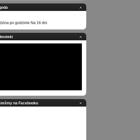
goda
zina po godzinie
Na 16 dni
ilmoteki
steśmy na Facebooku