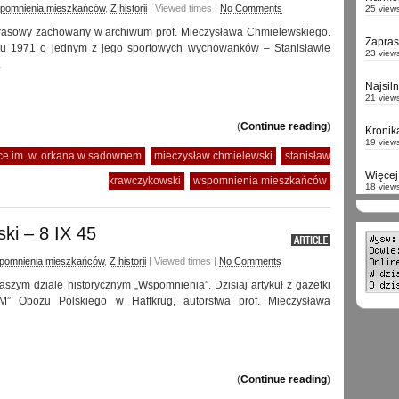
pomnienia mieszkańców
,
Z historii
| Viewed times |
No Comments
25 view
 prasowy zachowany w archiwum prof. Mieczysława Chmielewskiego.
Zapra
u 1971 o jednym z jego sportowych wychowanków – Stanisławie
23 view
.
Najsil
21 view
(
Continue reading
)
Kronik
19 view
ce im. w. orkana w sadownem
mieczysław chmielewski
stanisław
Więcej 
krawczykowski
wspomnienia mieszkańców
18 view
ki – 8 IX 45
pomnienia mieszkańców
,
Z historii
| Viewed times |
No Comments
aszym dziale historycznym „Wspomnienia”. Dzisiaj artykuł z gazetki
” Obozu Polskiego w Haffkrug, autorstwa prof. Mieczysława
(
Continue reading
)