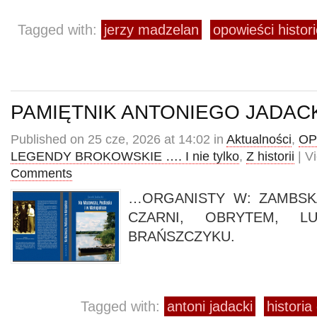
Tagged with:
jerzy madzelan
opowieści histor
PAMIĘTNIK ANTONIEGO JADAC
Published on 25 cze, 2026 at 14:02 in
Aktualności
,
OP
LEGENDY BROKOWSKIE …. I nie tylko
,
Z historii
| V
Comments
…ORGANISTY W: ZAMBSK
CZARNI, OBRYTEM, L
BRAŃSZCZYKU.
Tagged with:
antoni jadacki
histori