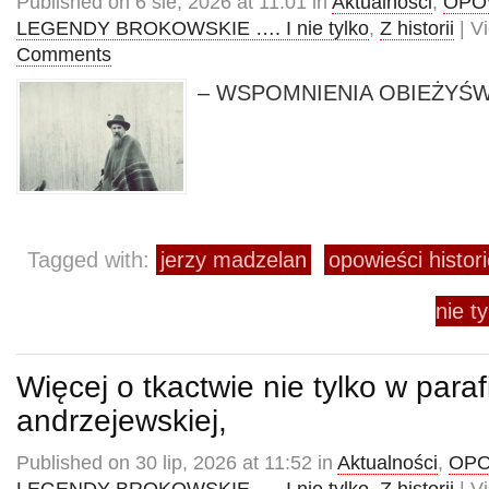
Published on 6 sie, 2026 at 11:01 in
Aktualności
,
OPOW
LEGENDY BROKOWSKIE …. I nie tylko
,
Z historii
| V
Comments
– WSPOMNIENIA OBIEŻYŚW
Tagged with:
jerzy madzelan
opowieści histor
nie ty
Więcej o tkactwie nie tylko w parafi
andrzejewskiej,
Published on 30 lip, 2026 at 11:52 in
Aktualności
,
OPO