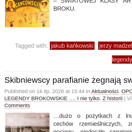
– ŚWIATOWEJ KLASY AR
BROKU.
Tagged with:
jakub kańkowski
jerzy madze
legendy
Skibniewscy parafianie żegnają s
Published on 16 lip, 2026 at 15:44 in
Aktualności
,
OPO
LEGENDY BROKOWSKIE …. I nie tylko
,
Z historii
| V
Comments
…dużo o pożytkach z lnu,
cechów rzemieślniczych, 
pociągu, niedoszłe sanato