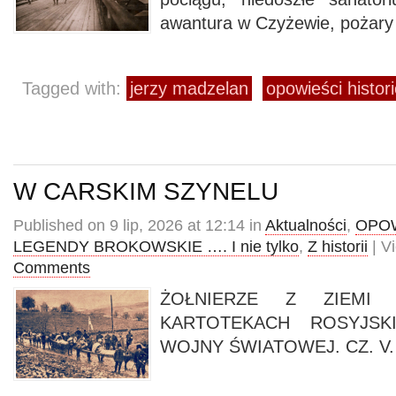
awantura w Czyżewie, pożary
Tagged with:
jerzy madzelan
opowieści histor
W CARSKIM SZYNELU
Published on 9 lip, 2026 at 12:14 in
Aktualności
,
OPOW
LEGENDY BROKOWSKIE …. I nie tylko
,
Z historii
| V
Comments
ŻOŁNIERZE Z ZIEMI
KARTOTEKACH ROSYJS
WOJNY ŚWIATOWEJ. CZ. V.