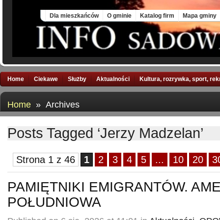
Sun, 9 Aug 2026
Dla mieszkańców
O gminie
Katalog firm
Mapa gminy
Home
Ciekawe
Służby
Aktualności
Kultura, rozrywka, sport, re
Home
» Archives
Posts Tagged ‘Jerzy Madzelan’
Strona 1 z 46
1
2
3
4
5
...
10
20
3
PAMIĘTNIKI EMIGRANTÓW. AM
POŁUDNIOWA