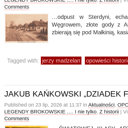
LEGENDY BROKOWSKIE …. I nie tylko
,
Z historii
| V
Comments
…odpust w Sterdyni, echa
Węgrowem, złote gody z An
zbierają się pod Małkinią, kas
Tagged with:
jerzy madzelan
opowieści histor
JAKUB KAŃKOWSKI „DZIADEK F
Published on 23 lip, 2026 at 11:37 in
Aktualności
,
OPO
LEGENDY BROKOWSKIE …. I nie tylko
,
Z historii
| V
Comments