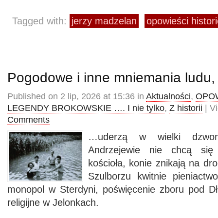
Tagged with:
jerzy madzelan
opowieści histor
Pogodowe i inne mniemania ludu,
Published on 2 lip, 2026 at 15:36 in
Aktualności
,
OPOW
LEGENDY BROKOWSKIE …. I nie tylko
,
Z historii
| V
Comments
…uderzą w wielki dzw
Andrzejewie nie chcą się
kościoła, konie znikają na d
Szulborzu kwitnie pieniact
monopol w Sterdyni, poświęcenie zboru pod Dł
religijne w Jelonkach.