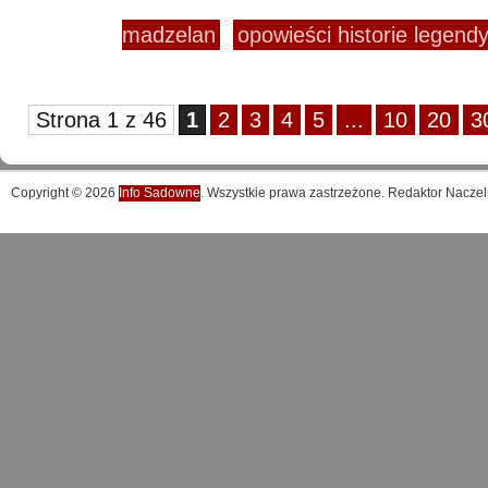
madzelan
opowieści historie legendy
Strona 1 z 46
1
2
3
4
5
...
10
20
3
Copyright © 2026
Info Sadowne
. Wszystkie prawa zastrzeżone. Redaktor Naczel