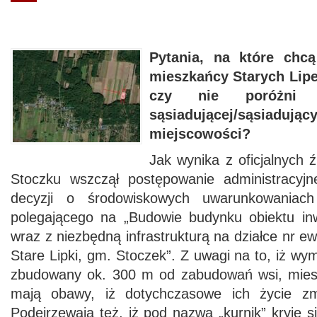
Pytania, na które chc
mieszkańcy Starych Lip
czy nie poróżni 
sąsiadującej/sąsi
miejscowości?
Jak wynika z oficjalnych 
Stoczku wszczął postępowanie administracyj
decyzji o środowiskowych uwarunkowaniach 
polegającego na „Budowie budynku obiektu inw
wraz z niezbędną infrastrukturą na działce nr e
Stare Lipki, gm. Stoczek”. Z uwagi na to, iż wy
zbudowany ok. 300 m od zabudowań wsi, mies
mają obawy, iż dotychczasowe ich życie zm
Podejrzewają też, iż pod nazwą „kurnik” kryje s