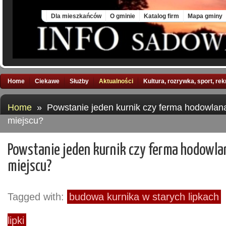
Fri, 7 Aug 2026
Dla mieszkańców
O gminie
Katalog firm
Mapa gminy
Home
Ciekawe
Służby
Aktualności
Kultura, rozrywka, sport, re
Home
» Powstanie jeden kurnik czy ferma hodowlan
miejscu?
Powstanie jeden kurnik czy ferma hodowla
miejscu?
Tagged with:
budowa kurnika w starych lipkach
lipki