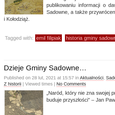
publikowaniu informacji o d
Sadowne, a także przywrócen
i Kołodziąż.
Tagged with:
emil filipiak
historia gminy sadow
Dzieje Gminy Sadowne…
Published on 28 lut, 2021 at 15:57 in
Aktualności
,
Sado
Z historii
| Viewed times |
No Comments
„Naród, który nie zna swojej p
buduje przyszłości” – Jan Pawe