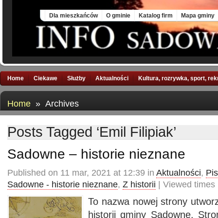
Sat, 8 Aug 2026
Dla mieszkańców
O gminie
Katalog firm
Mapa gminy
Home
Ciekawe
Służby
Aktualności
Kultura, rozrywka, sport, re
Home
» Archives
Posts Tagged ‘Emil Filipiak’
Sadowne – historie nieznane
Published on 11 mar, 2021 at 12:39 in
Aktualności
,
Pi
Sadowne - historie nieznane
,
Z historii
| Viewed times
To nazwa nowej strony utworz
historii gminy Sadowne. Stro