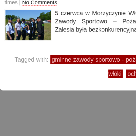
times |
No Comments
5 czerwca w Morzyczynie Wł
Zawody Sportowo – Pożar
Zalesia była bezkonkurencyjn
Tagged with:
gminne zawody sportowo - poż
włóki
och