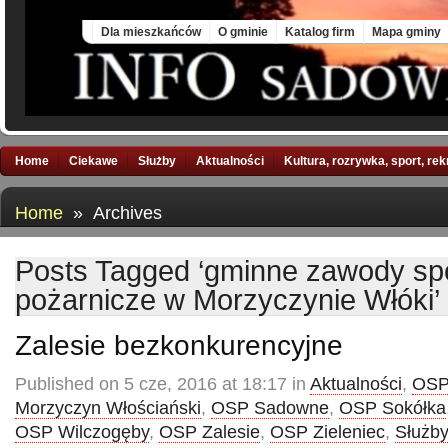
Mon, 10 Aug 2026
Dla mieszkańców
O gminie
Katalog firm
Mapa gminy
Home
Ciekawe
Służby
Aktualności
Kultura, rozrywka, sport, re
Home
» Archives
Posts Tagged ‘gminne zawody sp
pożarnicze w Morzyczynie Włóki’
Zalesie bezkonkurencyjne
Published on 5 cze, 2016 at 18:17 in
Aktualności
,
OSP
Morzyczyn Włościański
,
OSP Sadowne
,
OSP Sokółka
OSP Wilczogęby
,
OSP Zalesie
,
OSP Zieleniec
,
Służby