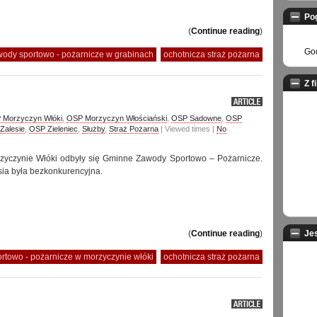
Po
(
Continue reading
)
God
ody sportowo - pożarnicze w grabinach
ochotnicza straż pożarna
Z f
 Morzyczyn Włóki
,
OSP Morzyczyn Włościański
,
OSP Sadowne
,
OSP
Zalesie
,
OSP Zieleniec
,
Służby
,
Straż Pożarna
| Viewed times |
No
zyczynie Włóki odbyły się Gminne Zawody Sportowo – Pożarnicze.
sia była bezkonkurencyjna.
(
Continue reading
)
Je
towo - pożarnicze w morzyczynie włóki
ochotnicza straż pożarna