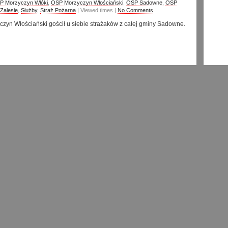
P Morzyczyn Włóki
,
OSP Morzyczyn Włościański
,
OSP Sadowne
,
OSP
Zalesie
,
Służby
,
Straż Pożarna
| Viewed times |
No Comments
zyn Włościański gościł u siebie strażaków z całej gminy Sadowne.
(
Continue reading
)
Naj
pożarnicze w morzyczynie włościańskim
ochotnicza straż pożarna
Miłośn
271 vie
Z hist
84 view
 Morzyczyn Włóki
,
OSP Morzyczyn Włościański
,
OSP Sadowne
,
OSP
Zalesie
,
Służby
,
Straż Pożarna
| Viewed times |
No Comments
Skwar,
80 view
zedpołudnie (2 czerwca) na boisku w Sadownem odbyły się Gminne
zych Straży Pożarnych. Bezkonkurencyjną okazała się drużyna z
Zapra
41 view
Kolejn
34 view
(
Continue reading
)
XII Re