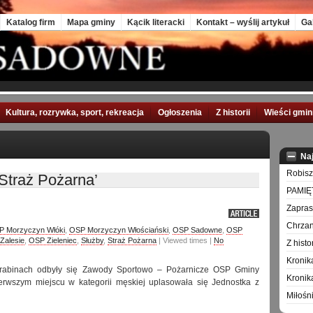
Katalog firm
Mapa gminy
Kącik literacki
Kontakt – wyślij artykuł
Ga
Kultura, rozrywka, sport, rekreacja
Ogłoszenia
Z historii
Wieści gmi
Na
Robisz
Straż Pożarna’
PAMIĘ
Zapra
Chrzan
P Morzyczyn Włóki
,
OSP Morzyczyn Włościański
,
OSP Sadowne
,
OSP
Zalesie
,
OSP Zieleniec
,
Służby
,
Straż Pożarna
| Viewed times |
No
Z hist
Kronik
rabinach odbyły się Zawody Sportowo – Pożarnicze OSP Gminy
Kronik
rwszym miejscu w kategorii męskiej uplasowała się Jednostka z
Miłośn