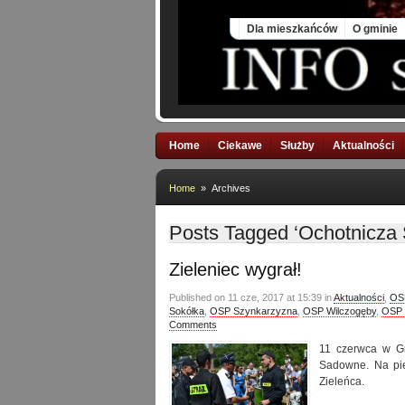
Sat, 8 Aug 2026
Dla mieszkańców
O gminie
Home
Ciekawe
Służby
Aktualności
Home
» Archives
Posts Tagged ‘Ochotnicza 
Zieleniec wygrał!
Published on 11 cze, 2017 at 15:39 in
Aktualności
,
OS
Sokółka
,
OSP Szynkarzyzna
,
OSP Wilczogęby
,
OSP 
Comments
11 czerwca w G
Sadowne. Na pie
Zieleńca.