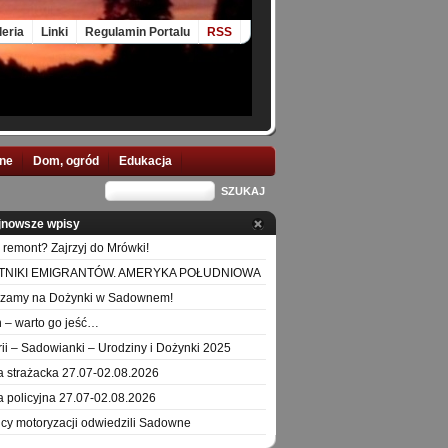
leria
Linki
Regulamin Portalu
RSS
nne
Dom, ogród
Edukacja
jnowsze wpisy
 remont? Zajrzyj do Mrówki!
TNIKI EMIGRANTÓW. AMERYKA POŁUDNIOWA
szamy na Dożynki w Sadownem!
 – warto go jeść…
orii – Sadowianki – Urodziny i Dożynki 2025
a strażacka 27.07-02.08.2026
a policyjna 27.07-02.08.2026
icy motoryzacji odwiedzili Sadowne