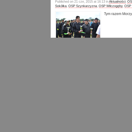
Published on 21 cze, 2015 at 16:13 in
Aktualności
,
OS
Sokółka
,
OSP Szynkarzyzna
,
OSP Wilczogęby
,
OSP 
Tym razem Morzyc
Tagged with:
gminne zawody sportowo - 
Gminne Zawody Pożarnicze
Published on 2 cze, 2013 at 15:43 in
Aktualności
,
OSP
Sokółka
,
OSP Szynkarzyzna
,
OSP Wilczogęby
,
OSP 
W niedzielne pr
Zawody Ochotnic
Szynkarzyzny.