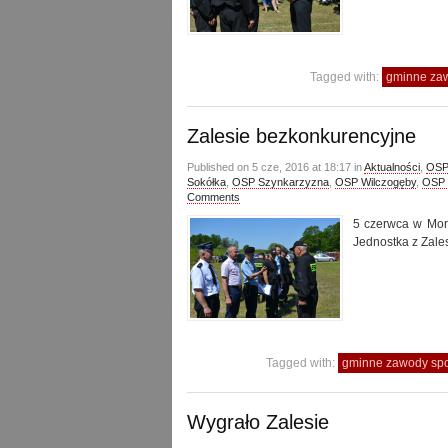
Tagged with:
gminne zaw
Zalesie bezkonkurencyjne
Published on 5 cze, 2016 at 18:17 in
Aktualności
,
OSP
Sokółka
,
OSP Szynkarzyzna
,
OSP Wilczogęby
,
OSP 
Comments
5 czerwca w Mor
Jednostka z Zale
Tagged with:
gminne zawody spor
Wygrało Zalesie