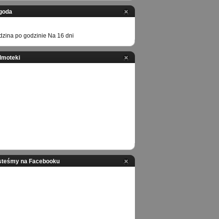
goda
zina po godzinie
Na 16 dni
ilmoteki
steśmy na Facebooku