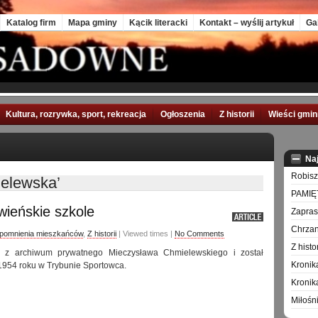
Katalog firm
Mapa gminy
Kącik literacki
Kontakt – wyślij artykuł
Ga
Kultura, rozrywka, sport, rekreacja
Ogłoszenia
Z historii
Wieści gmi
Na
Robisz
ielewska’
PAMIĘ
ieńskie szkole
Zapra
Chrzan
pomnienia mieszkańców
,
Z historii
| Viewed times |
No Comments
Z hist
i z archiwum prywatnego Mieczysława Chmielewskiego i został
Kronik
954 roku w Trybunie Sportowca.
Kronik
Miłośn