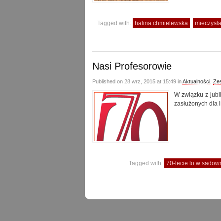
Tagged with:
halina chmielewska
mieczysł
Nasi Profesorowie
Published on 28 wrz, 2015 at 15:49 in
Aktualności
,
Ze
W związku z jub
zasłużonych dla l
Tagged with:
70-lecie lo w sado