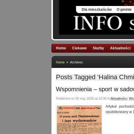
Thu, 6 Aug 2026
Dla mieszkańców
O gminie
Home
Ciekawe
Służby
Aktualności
Home
» Archives
Posts Tagged ‘Halina Chm
Wspomnienia – sport w sadow
Published on 30 maj, 2026 at 16:30 in
Aktualności
,
Ws
Artykuł pochodz
opublikowany w 1