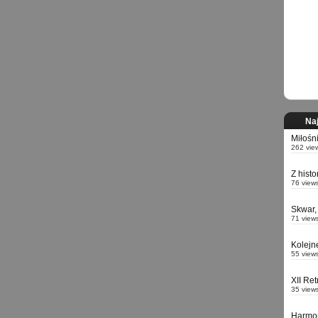
Naj
Miłośn
262 vie
Z hist
76 view
Skwar,
71 view
Kolejn
55 view
XII Re
35 view
Harmo