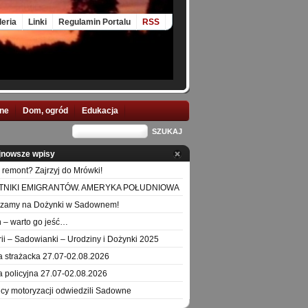
leria
Linki
Regulamin Portalu
RSS
nne
Dom, ogród
Edukacja
jnowsze wpisy
 remont? Zajrzyj do Mrówki!
TNIKI EMIGRANTÓW. AMERYKA POŁUDNIOWA
szamy na Dożynki w Sadownem!
 – warto go jeść…
orii – Sadowianki – Urodziny i Dożynki 2025
a strażacka 27.07-02.08.2026
a policyjna 27.07-02.08.2026
icy motoryzacji odwiedzili Sadowne