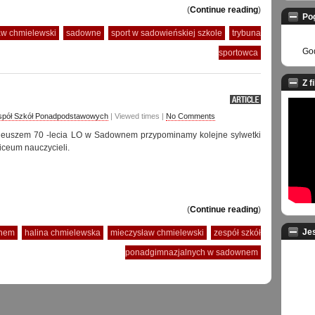
(
Continue reading
)
Po
aw chmielewski
sadowne
sport w sadowieńskiej szkole
trybuna
God
sportowca
Z f
spół Szkół Ponadpodstawowych
| Viewed times |
No Comments
ileuszem 70 -lecia LO w Sadownem przypominamy kolejne sylwetki
iceum nauczycieli.
(
Continue reading
)
Je
wnem
halina chmielewska
mieczysław chmielewski
zespół szkół
ponadgimnazjalnych w sadownem