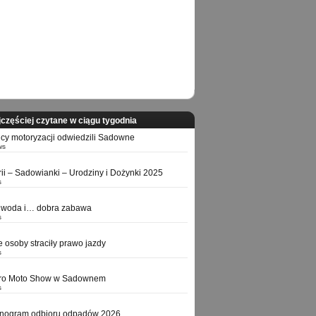
częściej czytane w ciągu tygodnia
icy motoryzacji odwiedzili Sadowne
ws
orii – Sadowianki – Urodziny i Dożynki 2025
s
 woda i… dobra zabawa
s
e osoby straciły prawo jazdy
s
tro Moto Show w Sadownem
s
nogram odbioru odpadów 2026