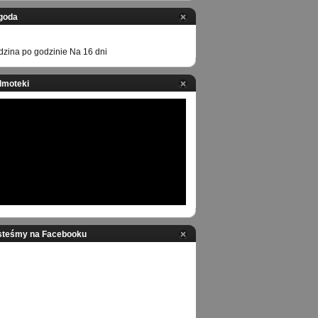
goda
zina po godzinie
Na 16 dni
ilmoteki
steśmy na Facebooku