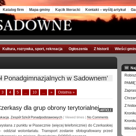
Katalog firm
Mapa gminy
Kącik literacki
Kontakt – wyślij artykuł
Ga
Kultura, rozrywka, sport, rekreacja
Ogłoszenia
Z historii
Wieści gmi
Na
Robisz
ół Ponadgimnazjalnych w Sadownem’
PAMIĘ
Zapra
3
4
5
...
10
...
»
Ostatnia »
Chrzan
Z hist
rkasy dla grup obrony terytorialnej
Kronik
ukacja
,
Zespół Szkół Ponadpodstawowych
| Viewed times |
No Comments
Kronik
ysłana z punktu w Piasecznie (więcej telefonicznie) do Czerkaskiej
Miłośn
– oddział wolontariatu. Transport zostanie sfotografowany przed