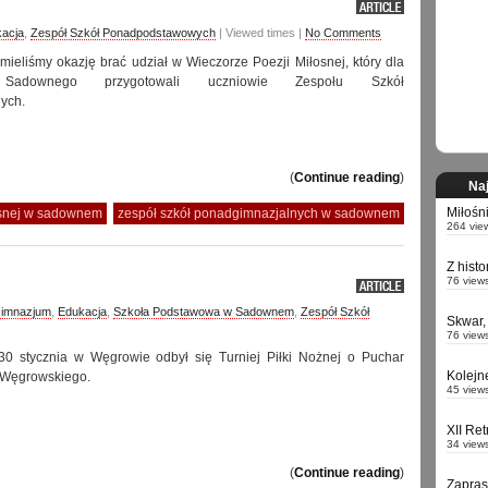
acja
,
Zespół Szkół Ponadpodstawowych
| Viewed times |
No Comments
 mieliśmy okazję brać udział w Wieczorze Poezji Miłosnej, który dla
 Sadownego przygotowali uczniowie Zespołu Szkół
ych.
(
Continue reading
)
Naj
Miłośn
osnej w sadownem
zespół szkół ponadgimnazjalnych w sadownem
264 vie
Z hist
76 view
Gimnazjum
,
Edukacja
,
Szkoła Podstawowa w Sadownem
,
Zespół Szkół
Skwar,
76 view
0 stycznia w Węgrowie odbył się Turniej Piłki Nożnej o Puchar
Kolejn
 Węgrowskiego.
45 view
XII Re
34 view
(
Continue reading
)
Zapra