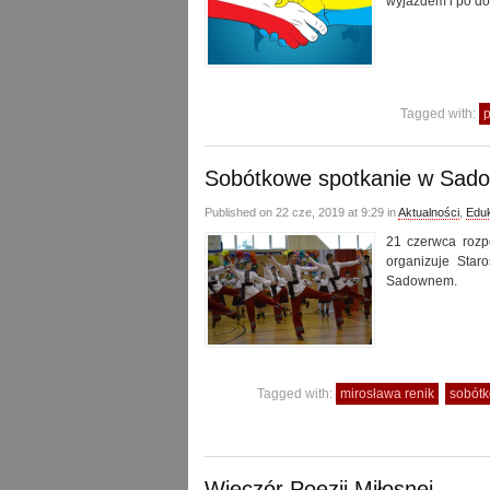
wyjazdem i po d
Tagged with:
p
Sobótkowe spotkanie w Sa
Published on 22 cze, 2019 at 9:29 in
Aktualności
,
Edu
21 czerwca rozpo
organizuje Star
Sadownem.
Tagged with:
mirosława renik
sobótk
Wieczór Poezji Miłosnej…