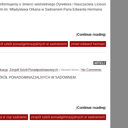
informujemy o śmierci wieloletniego Dyrektora i Nauczyciela Liceum
ym im. Władysława Orkana w Sadownem Pana Edwarda Hermana.
(
Continue reading
)
ół szkół ponadgimnazjalnych w sadownem
zmarł edward herman
kacja
,
Zespół Szkół Ponadpodstawowych
| Viewed times |
No Comments
ZKÓŁ PONADGIMNAZJALNYCH W SADOWNEM.
(
Continue reading
)
ka w zsp sadowne
zespół szkół ponadgimnazjalnych w sadownem