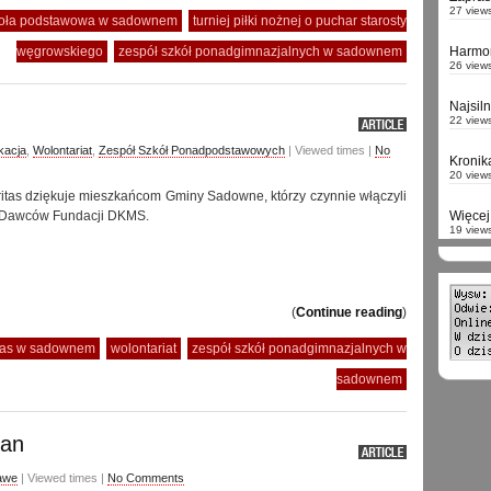
27 view
oła podstawowa w sadownem
turniej piłki nożnej o puchar starosty
węgrowskiego
zespół szkół ponadgimnazjalnych w sadownem
Harmo
26 view
Najsil
22 view
kacja
,
Wolontariat
,
Zespół Szkół Ponadpodstawowych
| Viewed times |
No
Kronik
20 view
itas dziękuje mieszkańcom Gminy Sadowne, którzy czynnie włączyli
ę Dawców Fundacji DKMS.
Więcej 
19 view
(
Continue reading
)
itas w sadownem
wolontariat
zespół szkół ponadgimnazjalnych w
sadownem
man
awe
| Viewed times |
No Comments