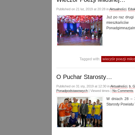
Published on 21 lut, 2019 at 20:28 in
Aktualności
,
Eduk
Już po raz drugi
mieszkańców
Ponadgimnazjaln
Tagged with:
wieczór poezji mił
O Puchar Starosty…
Published on 31 sty, 2019 at 12:30 in
Aktualności
,
b. 
Ponadpodstawowych
| Viewed times |
No Comments
W dniach 28 – 3
Starosty Powiatu