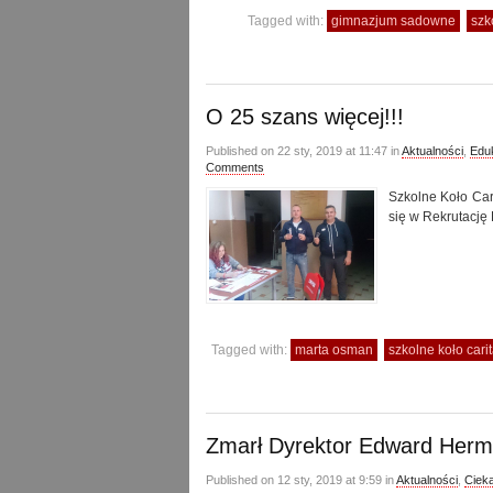
Tagged with:
gimnazjum sadowne
szk
O 25 szans więcej!!!
Published on 22 sty, 2019 at 11:47 in
Aktualności
,
Edu
Comments
Szkolne Koło Car
się w Rekrutacj
Tagged with:
marta osman
szkolne koło car
Zmarł Dyrektor Edward Her
Published on 12 sty, 2019 at 9:59 in
Aktualności
,
Ciek