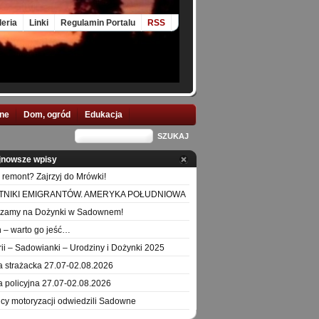
leria
Linki
Regulamin Portalu
RSS
nne
Dom, ogród
Edukacja
jnowsze wpisy
 remont? Zajrzyj do Mrówki!
TNIKI EMIGRANTÓW. AMERYKA POŁUDNIOWA
szamy na Dożynki w Sadownem!
 – warto go jeść…
orii – Sadowianki – Urodziny i Dożynki 2025
a strażacka 27.07-02.08.2026
a policyjna 27.07-02.08.2026
icy motoryzacji odwiedzili Sadowne