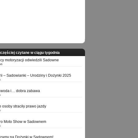
częściej czytane w ciągu tygodnia
icy motoryzacji odwiedzili Sadowne
ws
orii – Sadowianki – Urodziny i Dożynki 2025
s
 woda i… dobra zabawa
s
e osoby straciły prawo jazdy
s
tro Moto Show w Sadownem
s
szamy na Dożynki w Sadownem!