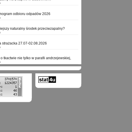
s
nogram odbioru odpadów 2026
s
niejszy naturalny środek przeciwzapalny?
s
a strażacka 27.07-02.08.2026
s
o tkactwie nie tylko w parafii andrzejewskiej,
s