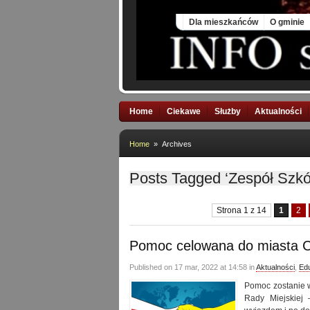
Fri, 7 Aug 2026
Dla mieszkańców
O gminie
Home
Ciekawe
Służby
Aktualności
Home
» Archives
Posts Tagged ‘Zespół Szk
Strona 1 z 14
1
2
Pomoc celowana do miasta Cze
Published on 17 mar, 2022 at 14:58 in
Aktualności
,
Ed
Pomoc zostanie w
Rady Miejskiej 