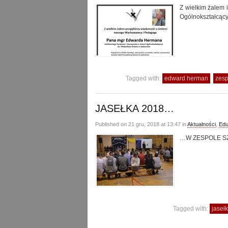
Z wielkim żalem 
Ogólnokształcąc
Tagged with:
edward herman
zesp
JASEŁKA 2018…
Published on 21 gru, 2018 at 13:47 in
Aktualności
,
Edu
…W ZESPOLE S
Tagged with:
jaseł