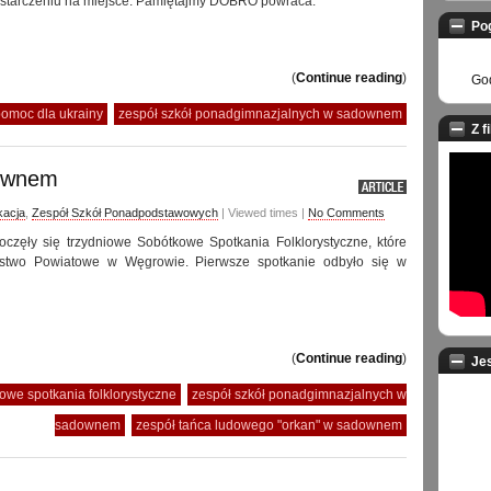
ostarczeniu na miejsce. Pamiętajmy DOBRO powraca.
Po
(
Continue reading
)
God
omoc dla ukrainy
zespół szkół ponadgimnazjalnych w sadownem
Z f
downem
kacja
,
Zespół Szkół Ponadpodstawowych
| Viewed times |
No Comments
częły się trzydniowe Sobótkowe Spotkania Folklorystyczne, które
ostwo Powiatowe w Węgrowie. Pierwsze spotkanie odbyło się w
(
Continue reading
)
Je
owe spotkania folklorystyczne
zespół szkół ponadgimnazjalnych w
sadownem
zespół tańca ludowego "orkan" w sadownem