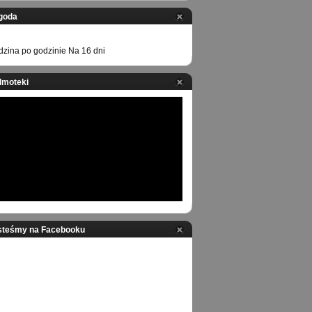
goda
zina po godzinie
Na 16 dni
ilmoteki
steśmy na Facebooku