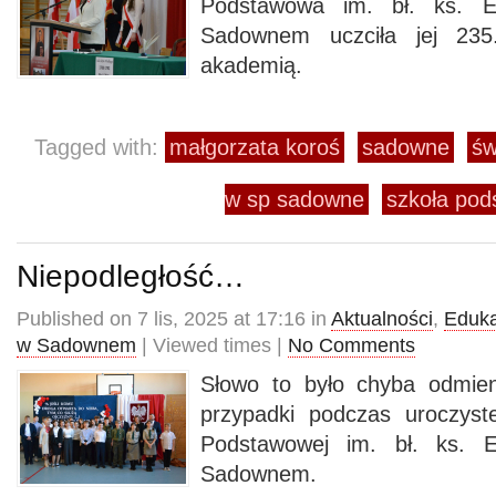
Podstawowa im. bł. ks. 
Sadownem uczciła jej 235.
akademią.
Tagged with:
małgorzata koroś
sadowne
św
w sp sadowne
szkoła po
Niepodległość…
Published on 7 lis, 2025 at 17:16 in
Aktualności
,
Eduka
w Sadownem
| Viewed times |
No Comments
Słowo to było chyba odmien
przypadki podczas uroczyst
Podstawowej im. bł. ks. 
Sadownem.