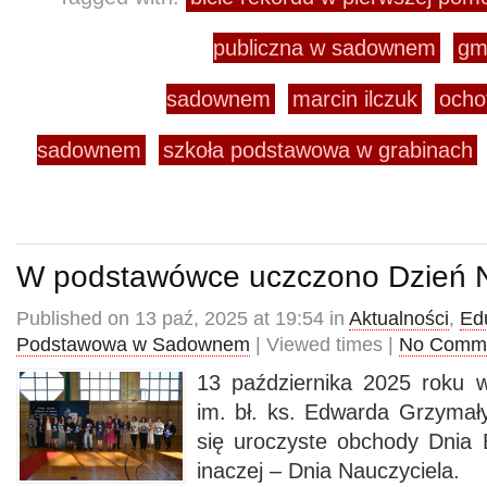
publiczna w sadownem
gm
sadownem
marcin ilczuk
ocho
sadownem
szkoła podstawowa w grabinach
W podstawówce uczczono Dzień N
Published on 13 paź, 2025 at 19:54 in
Aktualności
,
Ed
Podstawowa w Sadownem
| Viewed times |
No Comm
13 października 2025 roku 
im. bł. ks. Edwarda Grzyma
się uroczyste obchody Dnia 
inaczej – Dnia Nauczyciela.