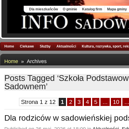
Sat, 8 Aug 2026
Dla mieszkańców
O gminie
Katalog firm
Mapa gminy
Home
Ciekawe
Służby
Aktualności
Kultura, rozrywka, sport, re
Home
» Archives
Posts Tagged ‘Szkoła Podstawo
Sadownem’
Strona 1 z 12
1
2
3
4
5
...
10
..
Dla rodziców w sadowieńskiej po