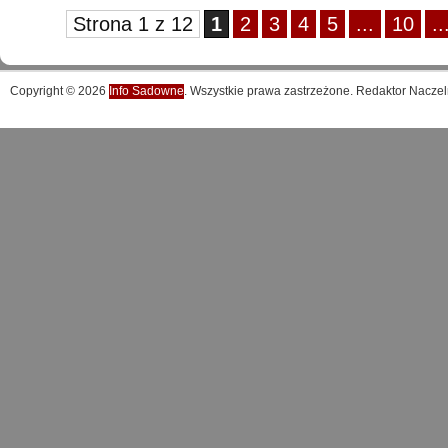
Strona 1 z 12
1
2
3
4
5
...
10
..
Copyright © 2026
Info Sadowne
. Wszystkie prawa zastrzeżone. Redaktor Naczel