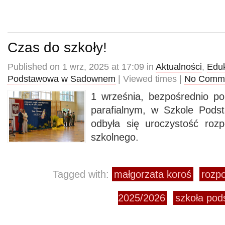
Czas do szkoły!
Published on 1 wrz, 2025 at 17:09 in
Aktualności
,
Edu
Podstawowa w Sadownem
| Viewed times |
No Comm
1 września, bezpośrednio p
parafialnym, w Szkole Pod
odbyła się uroczystość roz
szkolnego.
Tagged with:
małgorzata koroś
rozp
2025/2026
szkoła po