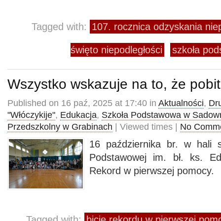
Tagged with:
107. rocznica odzyskania nie
święto niepodległości
szkoła po
Wszystko wskazuje na to, że pobit
Published on 16 paź, 2025 at 17:40 in
Aktualności
,
Dr
"Włóczykije"
,
Edukacja
,
Szkoła Podstawowa w Sado
Przedszkolny w Grabinach
| Viewed times |
No Comm
16 października br. w hali 
Podstawowej im. bł. ks. E
Rekord w pierwszej pomocy.
Tagged with:
bicie rekordu w pierwszej pom