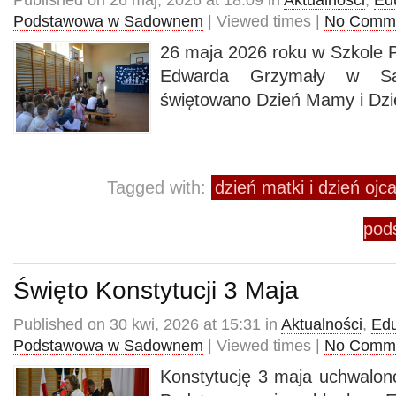
Published on 26 maj, 2026 at 18:09 in
Aktualności
,
Ed
Podstawowa w Sadownem
| Viewed times |
No Comm
26 maja 2026 roku w Szkole P
Edwarda Grzymały w Sa
świętowano Dzień Mamy i Dzi
Tagged with:
dzień matki i dzień o
pod
Święto Konstytucji 3 Maja
Published on 30 kwi, 2026 at 15:31 in
Aktualności
,
Edu
Podstawowa w Sadownem
| Viewed times |
No Comm
Konstytucję 3 maja uchwalon