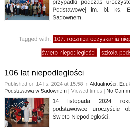
przypadki podczas uroczyst
Podstawowej im. bł. ks. 
Sadownem.
Tagged with:
107. rocznica odzyskania nie
święto niepodległości
szkoła po
106 lat niepodległości
Published on 14 lis, 2024 at 15:58 in
Aktualności
,
Eduk
Podstawowa w Sadownem
| Viewed times |
No Comm
14 listopada 2024 rok
podstawówce uroczyście o
Święto Niepodległości.