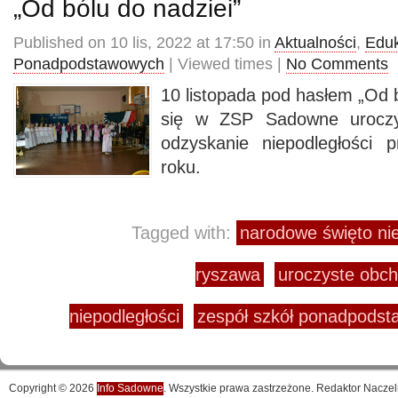
„Od bólu do nadziei”
Published on 10 lis, 2022 at 17:50 in
Aktualności
,
Eduk
Ponadpodstawowych
| Viewed times |
No Comments
10 listopada pod hasłem „Od b
się w ZSP Sadowne uroczys
odzyskanie niepodległości
roku.
Tagged with:
narodowe święto nie
ryszawa
uroczyste obch
niepodległości
zespół szkół ponadpods
Copyright © 2026
Info Sadowne
. Wszystkie prawa zastrzeżone. Redaktor Naczel