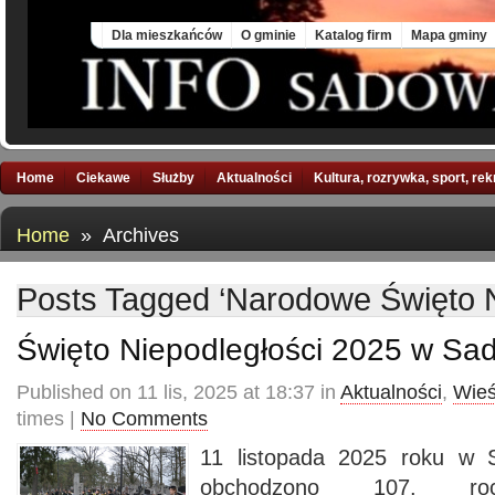
Fri, 7 Aug 2026
Dla mieszkańców
O gminie
Katalog firm
Mapa gminy
Home
Ciekawe
Służby
Aktualności
Kultura, rozrywka, sport, re
Home
» Archives
Posts Tagged ‘Narodowe Święto N
Święto Niepodległości 2025 w S
Published on 11 lis, 2025 at 18:37 in
Aktualności
,
Wieś
times |
No Comments
11 listopada 2025 roku w 
obchodzono 107. rocz