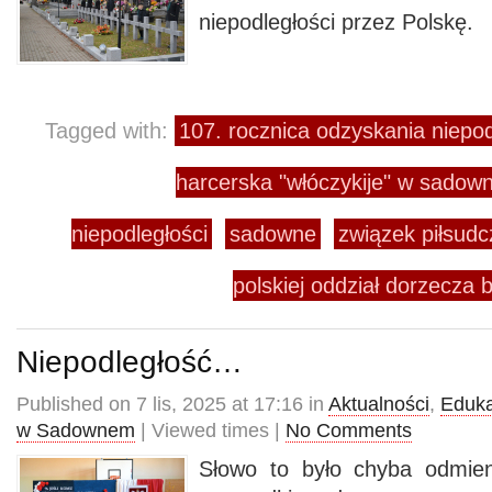
niepodległości przez Polskę.
Tagged with:
107. rocznica odzyskania niepod
harcerska "włóczykije" w sado
niepodległości
sadowne
związek piłsudc
polskiej oddział dorzecza 
Niepodległość…
Published on 7 lis, 2025 at 17:16 in
Aktualności
,
Eduka
w Sadownem
| Viewed times |
No Comments
Słowo to było chyba odmien