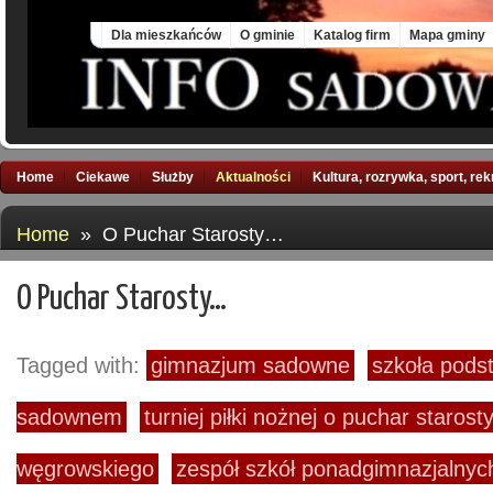
Sat, 8 Aug 2026
Dla mieszkańców
O gminie
Katalog firm
Mapa gminy
Home
Ciekawe
Służby
Aktualności
Kultura, rozrywka, sport, re
Home
» O Puchar Starosty…
O Puchar Starosty…
Tagged with:
gimnazjum sadowne
szkoła pod
sadownem
turniej piłki nożnej o puchar starost
węgrowskiego
zespół szkół ponadgimnazjalny