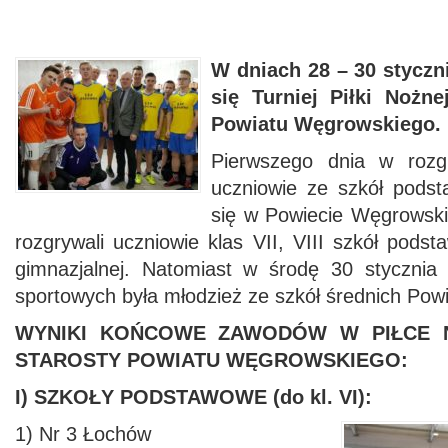
W dniach 28 – 30 stycz
się
Turniej Piłki Nożn
Powiatu Węgrowskiego.
Pierwszego dnia w rozgr
uczniowie ze szkół pods
się w Powiecie Węgrowsk
rozgrywali uczniowie klas VII, VIII szkół podst
gimnazjalnej. Natomiast w środę 30 stycznia
sportowych była młodzież ze szkół średnich Po
WYNIKI KOŃCOWE ZAWODÓW W PIŁCE 
STAROSTY POWIATU WĘGROWSKIEGO:
I) SZKOŁY PODSTAWOWE (
do kl. VI):
1) Nr 3 Łochów