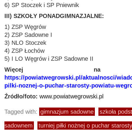
6) SP Stoczek i SP Pniewnik
III) SZKOŁY PONADGIMNAZJALNE:
1) ZSP Węgrów
2) ZSP Sadowne I
3) NLO Stoczek
4) ZSP Łochów
5) I LO Węgrów i ZSP Sadowne II
Więcej na s
https://powiatwegrowski.pl/aktualnosci/wiado
pilki-noznej-o-puchar-starosty-powiatu-wegr
Źródło/foto:
www.powiatwegrowski.pl
Tagged with:
gimnazjum sadowne
szkoła pod
sadownem
turniej piłki nożnej o puchar starost