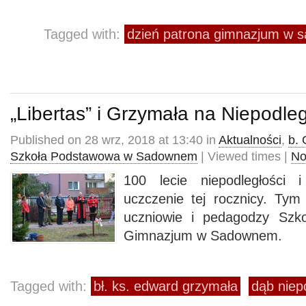
Tagged with:
dzień patrona gimnazjum w
„Libertas” i Grzymała na Niepodl
Published on 28 wrz, 2018 at 13:40 in
Aktualności
,
b.
Szkoła Podstawowa w Sadownem
| Viewed times |
No
100 lecie niepodległości 
uczczenie tej rocznicy. Tym
uczniowie i pedagodzy Szk
Gimnazjum w Sadownem.
Tagged with:
bł. ks. edward grzymała
dąb niep