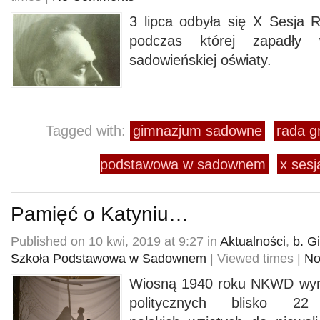
3 lipca odbyła się X Sesja
podczas której zapadły
sadowieńskiej oświaty.
Tagged with:
gimnazjum sadowne
rada 
podstawowa w sadownem
x ses
Pamięć o Katyniu…
Published on 10 kwi, 2019 at 9:27 in
Aktualności
,
b. G
Szkoła Podstawowa w Sadownem
| Viewed times |
No
Wiosną 1940 roku NKWD wy
politycznych blisko 22