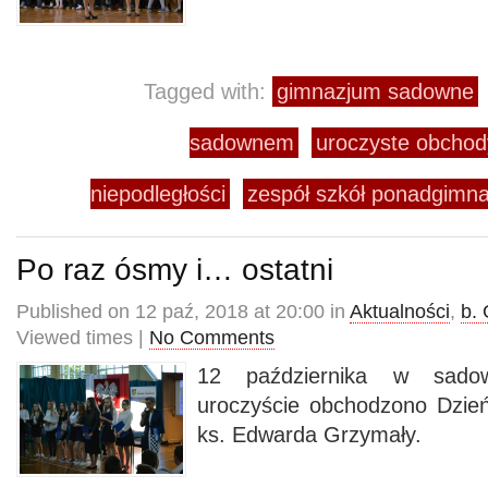
Tagged with:
gimnazjum sadowne
sadownem
uroczyste obchod
niepodległości
zespół szkół ponadgimn
Po raz ósmy i… ostatni
Published on 12 paź, 2018 at 20:00 in
Aktualności
,
b.
Viewed times |
No Comments
12 października w sado
uroczyście obchodzono Dzień
ks. Edwarda Grzymały.