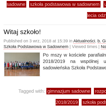
sadowne
szkoła podstawowa w sadownem
lecia odz
Witaj szkoło!
Published on 3 wrz, 2018 at 15:39 in
Aktualności
,
b. 
Szkoła Podstawowa w Sadownem
| Viewed times |
No
Po mszy w kościele parafial
2018/2019 na wspólnej uro
sadowieńska Szkoła Podstaw
Tagged with:
gimnazjum sadowne
rozp
2018/2019
szkoła po