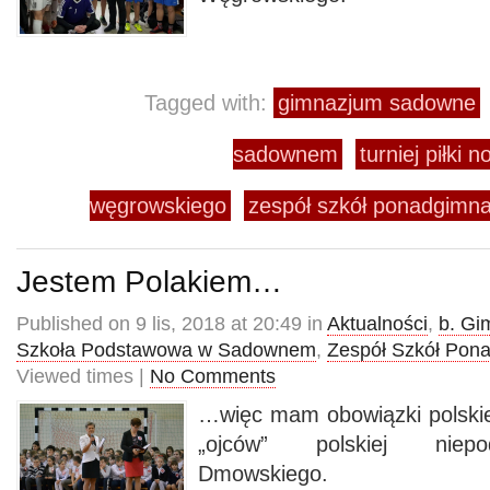
Tagged with:
gimnazjum sadowne
sadownem
turniej piłki 
węgrowskiego
zespół szkół ponadgimn
Jestem Polakiem…
Published on 9 lis, 2018 at 20:49 in
Aktualności
,
b. Gi
Szkoła Podstawowa w Sadownem
,
Zespół Szkół Pon
Viewed times |
No Comments
…więc mam obowiązki polskie
„ojców” polskiej niepo
Dmowskiego.