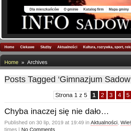
Sat, 8 Aug 2026
Dla mieszkańców
O gminie
Katalog firm
Mapa gminy
Home
Ciekawe
Służby
Aktualności
Kultura, rozrywka, sport, re
Home
» Archives
Posts Tagged ‘Gimnazjum Sadow
Strona 1 z 5
1
2
3
4
5
Chyba inaczej się nie dało…
Published on 30 lip, 2019 at 19:49 in
Aktualności
,
Wieś
times |
No Comments