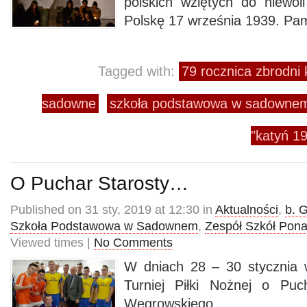
polskich wziętych do niewo
Polskę 17 września 1939. Pa
Tagged with:
79 rocznica zbrodni 
sadowne
szkoła podstawowa w sadowne
"katyń 1
O Puchar Starosty…
Published on 31 sty, 2019 at 12:30 in
Aktualności
,
b. 
Szkoła Podstawowa w Sadownem
,
Zespół Szkół Pon
Viewed times |
No Comments
W dniach 28 – 30 stycznia 
Turniej Piłki Nożnej o Puc
Węgrowskiego.