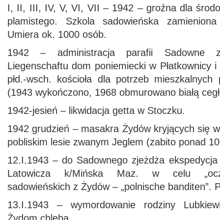
I, II, III, IV, V, VI, VII – 1942 – groźna dla śro
plamistego. Szkola sadowieńska zamieniona
Umiera ok. 1000 osób.
1942 – administracja parafii Sadowne 
Liegenschaftu dom poniemiecki w Płatkownicy i
płd.-wsch. kościoła dla potrzeb mieszkalnych 
(1943 wykończono, 1968 obmurowano białą cegł
1942-jesień – likwidacja getta w Stoczku.
1942 grudzień – masakra Żydów kryjących się 
pobliskim lesie zwanym Jeglem (zabito ponad 10
12.I.1943 – do Sadownego zjeżdża ekspedycja k
Latowicza k/Mińska Maz. w celu „oczy
sadowieńskich z Żydów – „polnische banditen”. P
13.I.1943 – wymordowanie rodziny Lubkiew
Żydom chleba.