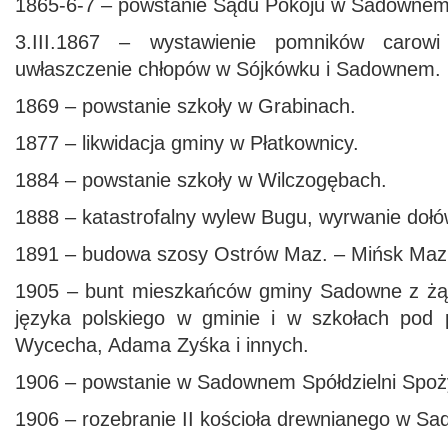
1865-6-7 – powstanie Sądu Pokoju w Sadownem
3.III.1867 – wystawienie pomników carowi
uwłaszczenie chłopów w Sójkówku i Sadownem.
1869 – powstanie szkoły w Grabinach.
1877 – likwidacja gminy w Płatkownicy.
1884 – powstanie szkoły w Wilczogębach.
1888 – katastrofalny wylew Bugu, wyrwanie dołó
1891 – budowa szosy Ostrów Maz. – Mińsk Maz
1905 – bunt mieszkańców gminy Sadowne z ż
języka polskiego w gminie i w szkołach pod
Wycecha, Adama Zyśka i innych.
1906 – powstanie w Sadownem Spółdzielni Spo
1906 – rozebranie II kościoła drewnianego w S