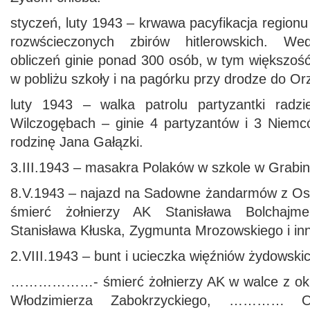
styczeń, luty 1943 – krwawa pacyfikacja region
rozwścieczonych zbirów hitlerowskich. Wed
obliczeń ginie ponad 300 osób, w tym większoś
w pobliżu szkoły i na pagórku przy drodze do Or
luty 1943 – walka patrolu partyzantki radz
Wilczogębach – ginie 4 partyzantów i 3 Niem
rodzinę Jana Gałązki.
3.III.1943 – masakra Polaków w szkole w Grabi
8.V.1943 – najazd na Sadowne żandarmów z Os
śmierć żołnierzy AK Stanisława Bolchajm
Stanisława Kłuska, Zygmunta Mrozowskiego i in
2.VIII.1943 – bunt i ucieczka więźniów żydowskic
………………- śmierć żołnierzy AK w walce z oku
Włodzimierza Zabokrzyckiego, ………… O