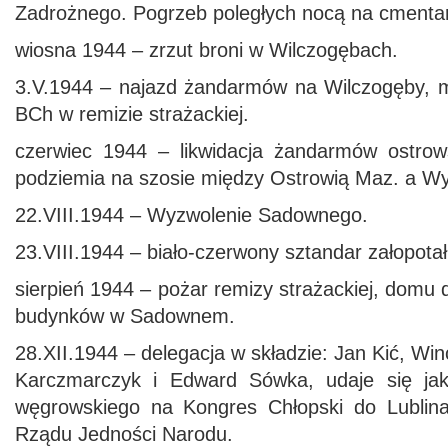
Zadrożnego. Pogrzeb poległych nocą na cmenta
wiosna 1944 – zrzut broni w Wilczogębach.
3.V.1944 – najazd żandarmów na Wilczogęby, 
BCh w remizie strażackiej.
czerwiec 1944 – likwidacja żandarmów ostrows
podziemia na szosie między Ostrowią Maz. a 
22.VIII.1944 – Wyzwolenie Sadownego.
23.VIII.1944 – biało-czerwony sztandar załopota
sierpień 1944 – pożar remizy strażackiej, domu
budynków w Sadownem.
28.XII.1944 – delegacja w składzie: Jan Kić, Wi
Karczmarczyk i Edward Sówka, udaje się jak
węgrowskiego na Kongres Chłopski do Lublina
Rządu Jedności Narodu.