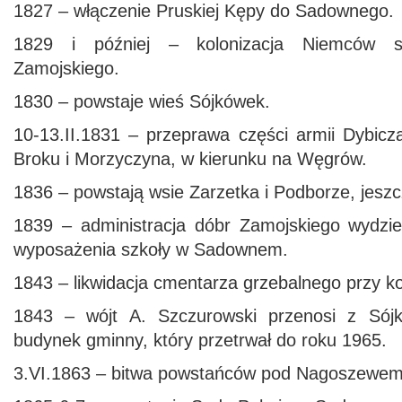
1827 – włączenie Pruskiej Kępy do Sadownego.
1829 i później – kolonizacja Niemców s
Zamojskiego.
1830 – powstaje wieś Sójkówek.
10-13.II.1831 – przeprawa części armii Dybicz
Broku i Morzyczyna, w kierunku na Węgrów.
1836 – powstają wsie Zarzetka i Podborze, jeszc
1839 – administracja dóbr Zamojskiego wydzie
wyposażenia szkoły w Sadownem.
1843 – likwidacja cmentarza grzebalnego przy ko
1843 – wójt A. Szczurowski przenosi z Só
budynek gminny, który przetrwał do roku 1965.
3.VI.1863 – bitwa powstańców pod Nagoszewem