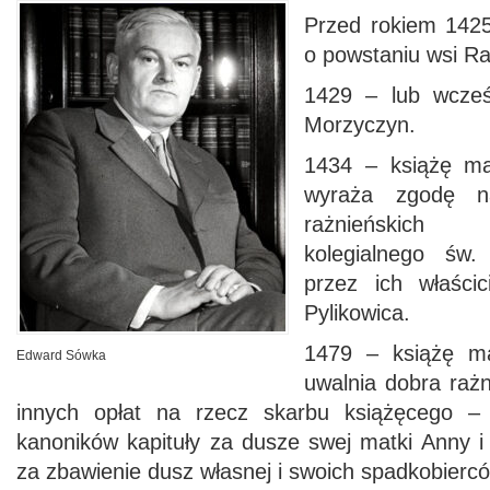
Przed rokiem 1425
o powstaniu wsi Ra
1429 – lub wcześ
Morzyczyn.
1434 – książę ma
wyraża zgodę n
rażnieńskich 
kolegialnego św
przez ich właścic
Pylikowica.
1479 – książę ma
Edward Sówka
uwalnia dobra raż
innych opłat na rzecz skarbu książęcego 
kanoników kapituły za dusze swej matki Anny i
za zbawienie dusz własnej i swoich spadkobierc