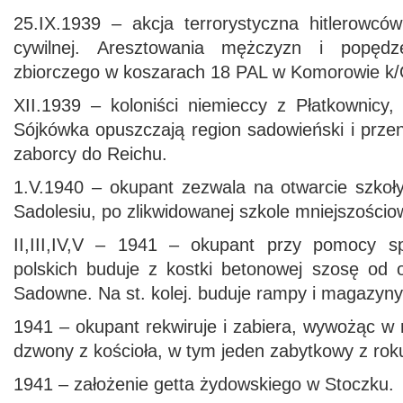
25.IX.1939 – akcja terrorystyczna hitlerowcó
cywilnej. Aresztowania mężczyzn i popęd
zbiorczego w koszarach 18 PAL w Komorowie k/
XII.1939 – koloniści niemieccy z Płatkownicy,
Sójkówka opuszczają region sadowieński i prze
zaborcy do Reichu.
1.V.1940 – okupant zezwala na otwarcie szkoły
Sadolesiu, po zlikwidowanej szkole mniejszościo
II,III,IV,V – 1941 – okupant przy pomocy s
polskich buduje z kostki betonowej szosę od 
Sadowne. Na st. kolej. buduje rampy i magazyny
1941 – okupant rekwiruje i zabiera, wywożąc w
dzwony z kościoła, w tym jeden zabytkowy z rok
1941 – założenie getta żydowskiego w Stoczku.