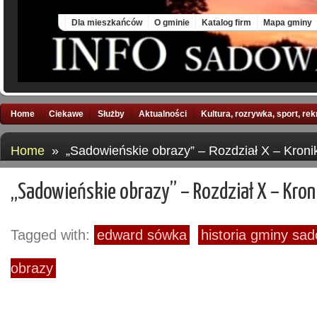
Sat, 8 Aug 2026
Dla mieszkańców
O gminie
Katalog firm
Mapa gminy
Home
Ciekawe
Służby
Aktualności
Kultura, rozrywka, sport, re
Home
» „Sadowieńskie obrazy” – Rozdział X – Kroni
„Sadowieńskie obrazy” – Rozdział X – Kron
Tagged with:
edward sówka
historia gminy sa
obrazy