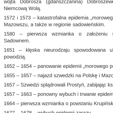
wójta Dobrosza (gdańszczanina) Dobrosze
Niemcową Wolą.
1572 i 1573 – katastrofalna epidemia „moroweg
Mazowszu, a także w regionie sadowieńskim.
1580 – pierwsza wzmianka o założeniu sz
Sadownem.
1651 – klęska nieurodzaju spowodowana u
powodzią.
1652 – 1654 – panowanie epidemii „morowego po
1655 – 1657 – najazd szwedzki na Polskę i Maz
1657 – Szwedzi splądrowali Prostyń, zabijając k
1657 – 1663 – ponowny wybuch i trwanie epidemi
1664 – pierwsza wzmianka o powstaniu Krupińsk
1677 – 1678 – wybuch epidemii zarazy.