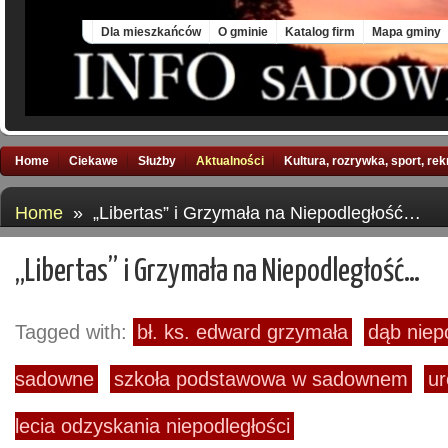
Mon, 10 Aug 2026
Dla mieszkańców
O gminie
Katalog firm
Mapa gminy
Home
Ciekawe
Służby
Aktualności
Kultura, rozrywka, sport, re
Home
» „Libertas” i Grzymała na Niepodległość…
„Libertas” i Grzymała na Niepodległość…
Tagged with:
bł. ks. edward grzymała
dąb niep
sadowne
szkoła podstawowa w sadownem
ur
lecia odzyskania niepodległości