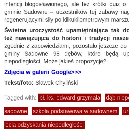
intencji błogosławionego, ale też krótki quiz o
gminie Sadowne – uczestników tej zabawy nag
regenerującymi siły po kilkukilometrowym marsz
Świetna uroczystość upamiętniająca tak do
też nawiązująca do historii i tradycji nasz
zgodnie z zapowiedziami, pozostało jeszcze do
gminy Sadowne 98 dębów, które będą upam
niepodległości. Może jakieś propozycje?
Zdjęcia w galerii Google>>>
Tekst/foto:
Sławek Chyliński
Tagged with:
bł. ks. edward grzymała
dąb niep
sadowne
szkoła podstawowa w sadownem
ur
lecia odzyskania niepodległości