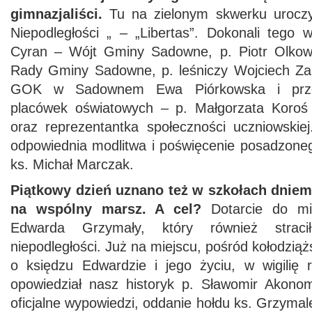
gimnazjaliści.
Tu na zielonym skwerku urocz
Niepodległości „ – „Libertas”. Dokonali tego 
Cyran – Wójt Gminy Sadowne, p. Piotr Olkow
Rady Gminy Sadowne, p. leśniczy Wojciech Zak
GOK w Sadownem Ewa Piórkowska i przeds
placówek oświatowych – p. Małgorzata Koroś 
oraz reprezentantka społeczności uczniowskiej
odpowiednia modlitwa i poświęcenie posadzoneg
ks. Michał Marczak.
Piątkowy dzień uznano też w szkołach dniem
na wspólny marsz. A cel?
Dotarcie do mie
Edwarda Grzymały, który również strac
niepodległości. Już na miejscu, pośród kołodzią
o księdzu Edwardzie i jego życiu, w wigilię r
opowiedział nasz historyk p. Sławomir Akonom
oficjalne wypowiedzi, oddanie hołdu ks. Grzymal