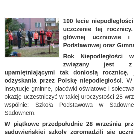
100 lecie niepodległośc
uczczenie tej rocznic
głównej uczniowie i
Podstawowej oraz Gimn
Rok Niepodległości 
związany jest z 
upamiętniającymi tak doniosłą rocznicę, 
odzyskania przez Polskę niepodległości.
W o
instytucje gminne, placówki oświatowe i sołect
okazję uczestniczyć w takiej uroczystości 28 wr
wspólnie: Szkoła Podstawowa w Sadow
Sadownem.
W piątkowe przedpołudnie 28 września pr
sadowieńskiej szkoły zgromadzili się uczn