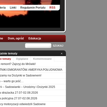
leria
Linki
Regulamin Portalu
RSS
nne
Dom, ogród
Edukacja
tatnie tematy
ie tematy
Oglądane
Komentowane
 remont? Zajrzyj do Mrówki!
TNIKI EMIGRANTÓW. AMERYKA POŁUDNIOWA
szamy na Dożynki w Sadownem!
 – warto go jeść…
orii – Sadowianki – Urodziny i Dożynki 2025
a strażacka 27.07-02.08.2026
a policyjna 27.07-02.08.2026
icy motoryzacji odwiedzili Sadowne