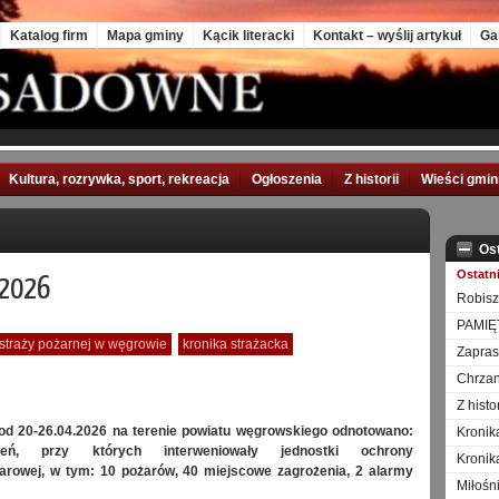
Katalog firm
Mapa gminy
Kącik literacki
Kontakt – wyślij artykuł
Ga
Kultura, rozrywka, sport, rekreacja
Ogłoszenia
Z historii
Wieści gmi
Os
Ostatn
.2026
Robisz
PAMIĘ
traży pożarnej w węgrowie
kronika strażacka
Zapra
Chrzan
Z hist
od 20-26.04.2026 na terenie powiatu węgrowskiego odnotowano:
Kronik
eń, przy których interweniowały jednostki ochrony
Kronik
arowej, w tym: 10 pożarów, 40 miejscowe zagrożenia, 2 alarmy
Miłośn