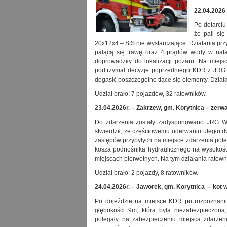
22.04.2026 
Po dotarciu
że pali si
20x12x4 – SiS nie wystarczające. Działania pr
palącą się trawę oraz 4 prądów wody w natar
doprowadziły do lokalizacji pożaru. Na miej
podtrzymał decyzje poprzedniego KDR z JRG P
dogasić poszczególne tlące się elementy. Dział
Udział brało: 7 pojazdów, 32 ratowników.
23.04.2026r. – Zakrzew, gm. Korytnica – zerw
Do zdarzenia zostały zadysponowano JRG W
stwierdził, że częściowemu oderwaniu uległo 
zastępów przybyłych na miejsce zdarzenia pole
kosza podnośnika hydraulicznego na wysokoś
miejscach pierwotnych. Na tym działania ratow
Udział brało: 2 pojazdy, 8 ratowników.
24.04.2026r. – Jaworek, gm. Korytnica – kot w
Po dojeździe na miejsce KDR po rozpoznaniu 
głębokości 9m, która była niezabezpieczona
polegały na zabezpieczeniu miejsca zdarzeni