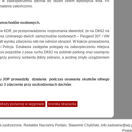
ik w zabezpieczeniu zjechał do studni celem wydobycia kota. Po
ziałania zakończono.
 samochodów osobowych.
ów KDR, po przeprowadzeniu rozpoznania stwierdził, że na DK62 na
rzenia czołowego dwóch samochodów osobowych – Peugeot 307 i VW
 W wyniku zdarzenia nikt nie odniósł obrażeń. W trakcie prowadzenia
 Policja. Działania zastępów polegały na zabezpieczeniu miejsca
ęciu pojazdów z pasa ruchu DK62 na pobliski parking oraz usunięciu
przy pomocy sorbentu (który zebrano, a jezdnię zmyto urządzeniem
u JOP prowadziły działania podczas usuwania skutków silnego
raz 3 zdarzenia przy uszkodzeniach dachów
.
traży pożarnej w węgrowie
kronika strażacka
a zastrzeżone. Redaktor Naczelny Portalu: Sławomir Chyliński, info.sadowne@wp.
Powe