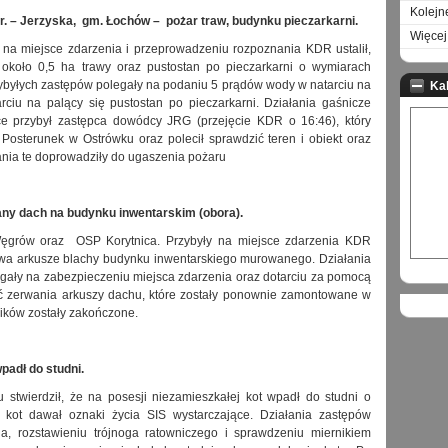
Kolejn
r. – Jerzyska, gm. Łochów – pożar traw, budynku pieczarkarni.
Więcej 
 na miejsce zdarzenia i przeprowadzeniu rozpoznania KDR ustalił,
ę około 0,5 ha trawy oraz pustostan po pieczarkarni o wymiarach
zybyłych zastępów polegały na podaniu 5 prądów wody w natarciu na
Ka
ciu na palący się pustostan po pieczarkarni. Działania gaśnicze
sce przybył zastępca dowódcy JRG (przejęcie KDR o 16:46), który
osterunek w Ostrówku oraz polecił sprawdzić teren i obiekt oraz
ania te doprowadziły do ugaszenia pożaru
any dach na budynku inwentarskim (obora).
ęgrów oraz OSP Korytnica. Przybyły na miejsce zdarzenia KDR
dwa arkusze blachy budynku inwentarskiego murowanego. Działania
gały na zabezpieczeniu miejsca zdarzenia oraz dotarciu za pomocą
ć zerwania arkuszy dachu, które zostały ponownie zamontowane w
ników zostały zakończone.
padł do studni.
stwierdził, że na posesji niezamieszkałej kot wpadł do studni o
, kot dawał oznaki życia SIS wystarczające. Działania zastępów
a, rozstawieniu trójnoga ratowniczego i sprawdzeniu miernikiem