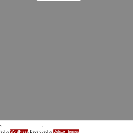
.
pl
red by
WordPress
. Developed by
Deluxe Themes