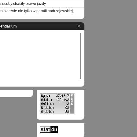
e osoby straciły prawo jazdy
o tkactwie nie tylko w parafii andrzejewskiej,
lendarium