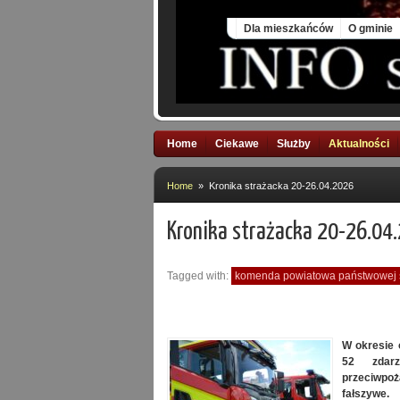
Fri, 7 Aug 2026
Dla mieszkańców
O gminie
Home
Ciekawe
Służby
Aktualności
Home
» Kronika strażacka 20-26.04.2026
Kronika strażacka 20-26.04
Tagged with:
komenda powiatowa państwowej s
W okresie 
52 zdarz
przeciwpoż
fałszywe.