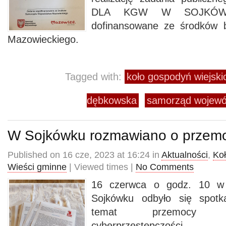
DLA KGW W SOJKÓWKU
dofinansowane ze środków 
Mazowieckiego.
Tagged with:
koło gospodyń wiejsk
dębkowska
samorząd wojewó
W Sojkówku rozmawiano o przem
Published on 16 cze, 2023 at 16:24 in
Aktualności
,
Ko
Wieści gminne
| Viewed times |
No Comments
16 czerwca o godz. 10 w ś
Sojkówku odbyło się spotk
temat przemocy 
cyberprzestępczości.