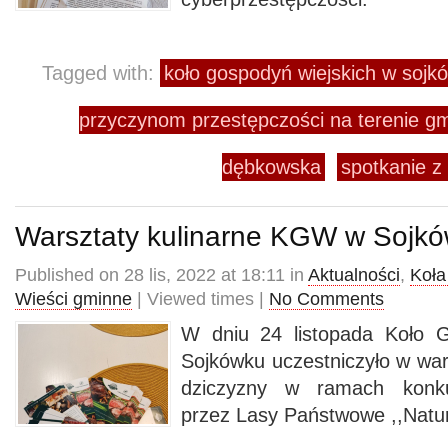
Tagged with:
koło gospodyń wiejskich w sojk
przyczynom przestępczości na terenie g
dębkowska
spotkanie z
Warsztaty kulinarne KGW w Sojk
Published on 28 lis, 2022 at 18:11 in
Aktualności
,
Koła
Wieści gminne
| Viewed times |
No Comments
W dniu 24 listopada Koło 
Sojkówku uczestniczyło w war
dziczyzny w ramach konku
przez Lasy Państwowe ,,Natur