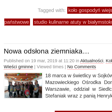
Tagged with:
koło gospodyń wiej
państwowe
studio kulinarne atuty w białymstok
Nowa odsłona ziemniaka…
Published on 19 mar, 2019 at 11:20 in
Aktualności
,
Ko
Wieści gminne
| Viewed times |
No Comments
18 marca w świetlicy w Sojkó
Mazowieckiego Ośrodka Dor
Warszawie, oddział w Siedl
Stefaniak wraz z panią Henry