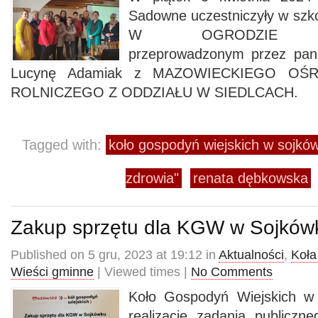
Sadowne uczestniczyły w sz
W OGRODZIE PR
przeprowadzonym przez pan
Lucynę Adamiak z MAZOWIECKIEGO O
ROLNICZEGO Z ODDZIAŁU W SIEDLCACH.
Tagged with:
koło gospodyń wiejskich w sojkó
zdrowia"
renata dębkowska
Zakup sprzętu dla KGW w Sojków
Published on 5 gru, 2023 at 19:12 in
Aktualności
,
Koła
Wieści gminne
| Viewed times |
No Comments
Koło Gospodyń Wiejskich w
realizację zadania public