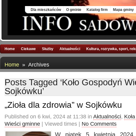
Thu, 6 Aug 2026
Dla mieszkańców
O gminie
Katalog firm
Mapa gminy
Home
Ciekawe
Służby
Aktualności
Kultura, rozrywka, sport, re
Home
» Archives
Posts Tagged ‘Koło Gospodyń Wi
Sojkówku’
„Zioła dla zdrowia” w Sojkówku
Published on 6 kwi, 2024 at 11:38 in
Aktualności
,
Koła
Wieści gminne
| Viewed times |
No Comments
W piątek 5 kwietnia 2024 