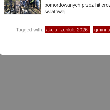
pomordowanych przez hitlerow
światowej.
Tagged with:
akcja "żonkile 2026"
gminna 