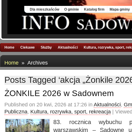
Sat, 8 Aug 2026
Dla mieszkańców
O gminie
Katalog firm
Mapa gminy
Home
Ciekawe
Służby
Aktualności
Kultura, rozrywka, sport, re
Home
» Archives
Posts Tagged ‘akcja „Żonkile 2026
ŻONKILE 2026 w Sadownem
Published on 20 kwi, 2026 at 17:26 in
Aktualności
,
Gmi
Publiczna
,
Kultura, rozrywka, sport, rekreacja
| Viewed
83. rocznica wybuchu p
warszawskim – Sadowne uc