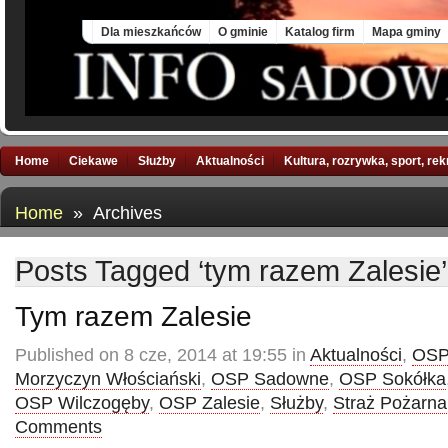
Mon, 10 Aug 2026
Dla mieszkańców
O gminie
Katalog firm
Mapa gminy
Home
Ciekawe
Służby
Aktualności
Kultura, rozrywka, sport, re
Home
» Archives
Posts Tagged ‘tym razem Zalesie’
Tym razem Zalesie
Published on 8 cze, 2014 at 19:55 in
Aktualności
,
OSP
Morzyczyn Włościański
,
OSP Sadowne
,
OSP Sokółka
OSP Wilczogęby
,
OSP Zalesie
,
Służby
,
Straż Pożarna
Comments