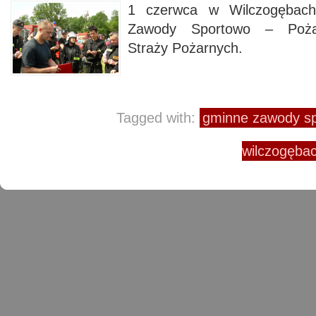
1 czerwca w Wilczogębach
Zawody Sportowo – Pożar
Straży Pożarnych.
Tagged with:
gminne zawody sp
wilczogęba