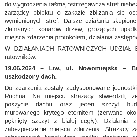
do wygrodzenia taśmą ostrzegawcza stref niebe
zarządcy obiektu o zakazie zbliżania się os
wymienionych stref. Dalsze działania skupione
złamanych konarów drzew, grożących upadk
miejsca zdarzenia protokołem, działania zastęp
W DZIAŁANIACH RATOWNICZYCH UDZIAŁ BR
ratowników.
19.06.2024 – Liw, ul. Nowomiejska –
B
uszkodzony dach.
Do zdarzenia zostały zadysponowane jednos
Ruchna. Na miejscu strażacy stwierdzili, ż
poszycie dachu oraz jeden szczyt budy
murowanego krytego eternitem (zerwane około
pęknięty szczyt z białej cegły). Działania 
zabezpieczenie miejsca zdarzenia. Strażacy 