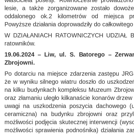
właściciela posesji. Równocześnie prowadzono
lesie, a także zorganizowane zostało dowoż
oddalonego ok.2 kilometrów od miejsca pr
Powyższe działania doprowadziły do całkowitego
W DZIAŁANIACH RATOWNICZYCH UDZIAŁ BR
ratowników.
19.06.2024 – Liw, ul. S. Batorego – Zer
Zbrojowni.
Po dotarciu na miejsce zdarzenia zastępu JRG 
że w wyniku silnego wiatru doszło do uszkodz
na kilku budynkach kompleksu Muzeum Zbrojow
oraz złamaniu uległo kilkanaście konarów drze
uwagi na uszkodzenia poszycia dachowego (
ceramiczna) na budynku zbrojowni oraz przyl
możliwości podjęcia skutecznej interwencji (wy
możliwości sprawienia podnośnika) działania za