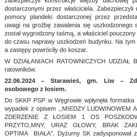
zabezpieczyli konstrukcje więźby dachowej p
dostarczonymi przez właściciela. Zabezpieczyl
pomocy plandeki dostarczonej przez przedsta
uwagi na groźbę zawalenia się uszkodzonego 
został wygrodzony taśmą, a właściciel pouczony 
do czasu naprawy uszkodzeń budynku. Na tym 
a zastępy powróciły do koszar.
W DZIAŁANIACH RATOWNICZYCH UDZIAŁ BR
ratowników.
22.06.2024 – Starawieś, gm. Liw –
Zde
osobowego z łosiem.
Do SKKP PSP w Węgrowie wpłynęła formatk
wypadek z opisem ,,MIEDZY LUDWINOWEM A
ZDERZENIE Z ŁOSIEM 1 OS POSZKODW
PRZYTO,MNY, URAZ GŁOWY, BRAK ZAK
OPTIMA BIAŁA”. Dyżurny SK zadysponował z