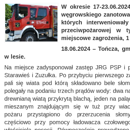
W
okresie
17-23.06.202
węgrowskiego
zanotow
których
interweniowały
przeciwpożarowej w t
miejscowe zagrożenia, 1
18.06.2024 – Tończa, g
w lesie.
Na miejsce zadysponował zastęp JRG PSP i p
Starawieś i Zuzułka. Po przybyciu pierwszego z
pali się wiata pod którą składowano bele słom
polegały na podaniu trzech prądów wody: dwa n
drewnianą wiatą przykrytą blachą, jeden na palą
mieszanym znajdującym się w tuż przy wiaci
pożaru przystąpiono do przerzucenia słomy
częściowo przy pomocy ładowacza czołoweg