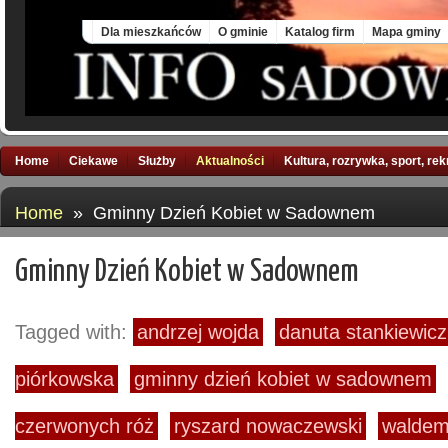
Fri, 7 Aug 2026
Dla mieszkańców
O gminie
Katalog firm
Mapa gminy
Home
Ciekawe
Służby
Aktualności
Kultura, rozrywka, sport, re
Home
» Gminny Dzień Kobiet w Sadownem
Gminny Dzień Kobiet w Sadownem
Tagged with:
andrzej wojda
danuta stankiewicz
piórkowska
gminny dzień kobiet w sadownem
czerwonych róż
ryszard nowaczewski
waldem