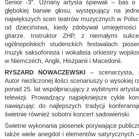
Senior -3”. Uznany artysta śpiewak – bas o ni
głębokiej barwie głosu, występujący na jedn
największych scen teatrów muzycznych w Pols
od dzieciństwa, kiedy zdobywał umiejętności
gitarze. Instruktor ZHP, z niemałymi sukc
ogólnopolskich studenckich festiwalach piosen
muzyk saksofonista i wokalista orkiestry wojsko
w Niemczech, Anglii, Hiszpanii i Macedonii.
RYSZARD NOWACZEWSKI
– scenarzysta, re
Autor niezliczonej ilości scenariuszy o wysokiej 
ponad 25. lat współpracujący z wybitnymi artystami
telewizji. Prowadzący najpiękniejsze cykle ko
nawiązując do najlepszych tradycji konferansj
świetnie również sobotni koncert sadowieński.
Świetne wykonania piosenek porywające publicz
także wiele anegdot i elementów satyrycznych –