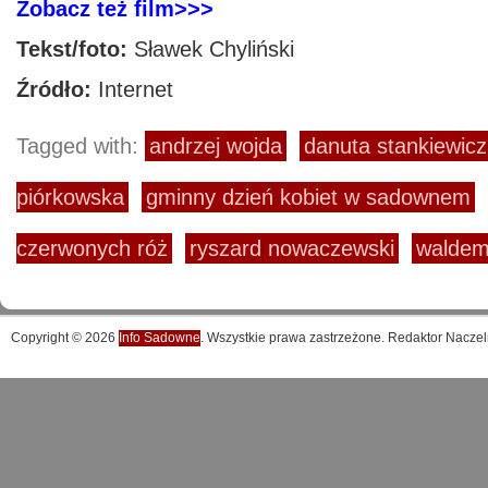
Zobacz też film>>>
Tekst/foto:
Sławek Chyliński
Źródło:
Internet
Tagged with:
andrzej wojda
danuta stankiewicz
piórkowska
gminny dzień kobiet w sadownem
czerwonych róż
ryszard nowaczewski
waldem
Copyright © 2026
Info Sadowne
. Wszystkie prawa zastrzeżone. Redaktor Naczel