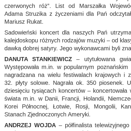
czerwonych róż”. List od Marszałka Wojewó
Adama Struzika z życzeniami dla Pań odczyta
Mariusz Rukat.
Sadowieński koncert dla naszych Pań utrzyma
kalejdoskopu różnych rodzajów muzyki – od klasy
dawką dobrej satyry. Jego wykonawcami byli znani 
DANUTA STANKIEWICZ
– utytułowana gwiaz
Występowała m.in. w popularnym poznańskim k
nagradzana na wielu festiwalach krajowych i 
32. płyty solowe. Nagrała ok. 350 piosenek. U
dziesięciu tysiącach koncertów – koncertowała
świata m.in. w Danii, Francji, Holandii, Niemcz
Korei Północnej, Łotwie, Rosji, Mongolii, K
Stanach Zjednoczonych Ameryki.
ANDRZEJ WOJDA
– półfinalista telewizyjneg