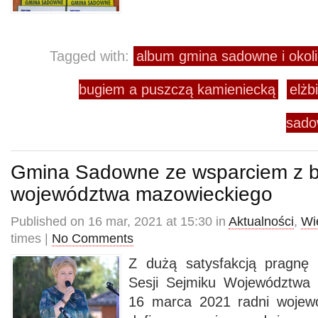
Tagged with:
album gmina sadowne i okoli
bugiem a puszczą kamieniecką
elżb
sad
Gmina Sadowne ze wsparciem z 
województwa mazowieckiego
Published on 16 mar, 2021 at 15:30 in
Aktualności
,
Wi
times |
No Comments
Z dużą satysfakcją pragnę
Sesji Sejmiku Województwa
16 marca 2021 radni wojewó