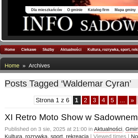
Sun, 9 Aug 2026
Dla mieszkańców
O gminie
Katalog firm
Mapa gminy
Home
Ciekawe
Służby
Aktualności
Kultura, rozrywka, sport, re
Home
» Archives
Posts Tagged ‘Waldemar Cyran’
Strona 1 z 6
1
2
3
4
5
...
»
XI Retro Moto Show w Sadownem
Published on 3 sie, 2025 at 21:00 in
Aktualności
,
Gmin
Kultura, rozrywka, sport, rekreacja
| Viewed times |
No