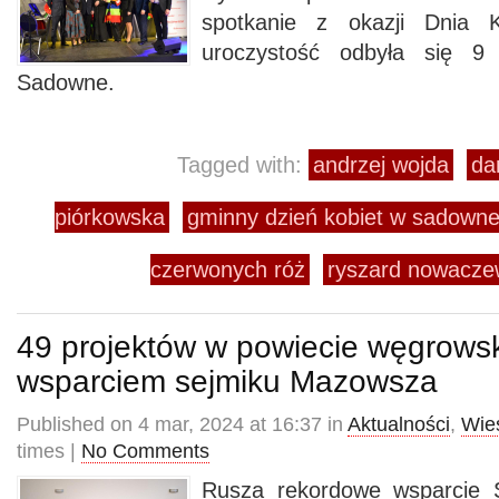
spotkanie z okazji Dnia 
uroczystość odbyła się 
Sadowne.
Tagged with:
andrzej wojda
da
piórkowska
gminny dzień kobiet w sadown
czerwonych róż
ryszard nowacze
49 projektów w powiecie węgrows
wsparciem sejmiku Mazowsza
Published on 4 mar, 2024 at 16:37 in
Aktualności
,
Wie
times |
No Comments
Rusza rekordowe wsparcie 