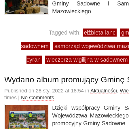
Gminy Sadowne i Samo
Mazowieckiego.
Tagged with:
elżbieta lanc
gm
sadownem
samorząd województwa mazo
cyran
wieczerza wigilijna w sadownem
Wydano album promujący Gminę
Published on 28 sty, 2022 at 18:54 in
Aktualności
,
Wie
times |
No Comments
Dzięki współpracy Gminy 
Województwa Mazowieckiego
promocyjny Gminy Sadowne.