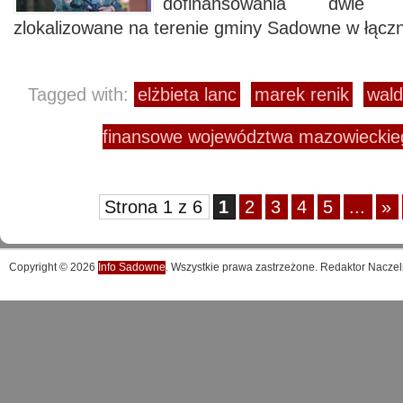
dofinansowania dwie 
zlokalizowane na terenie gminy Sadowne w łączne
Tagged with:
elżbieta lanc
marek renik
wal
finansowe województwa mazowieckie
Strona 1 z 6
1
2
3
4
5
...
»
Copyright © 2026
Info Sadowne
. Wszystkie prawa zastrzeżone. Redaktor Naczel