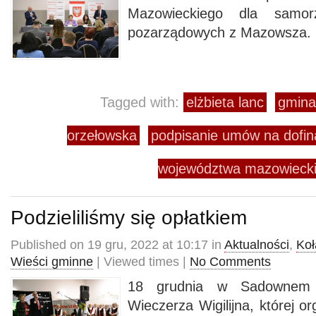
Mazowieckiego dla samorz
pozarządowych z Mazowsza.
Tagged with:
elżbieta lanc
gmina
orzełowska
podpisanie umów na dofi
województwa mazowieck
Podzieliliśmy się opłatkiem
Published on 19 gru, 2022 at 10:17 in
Aktualności
,
Koł
Wieści gminne
| Viewed times |
No Comments
18 grudnia w Sadownem 
Wieczerza Wigilijna, której or