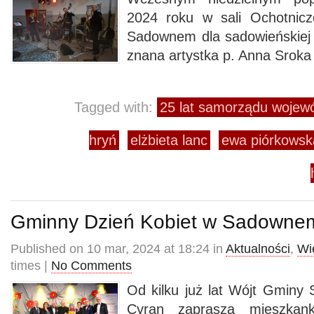
2024 roku w sali Ochotnicz
Sadownem dla sadowieńskiej p
znana artystka p. Anna Sroka
Tagged with:
25 lat samorządu wojew
hryń
elżbieta lanc
ewa piórkowsk
Gminny Dzień Kobiet w Sadowne
Published on 10 mar, 2024 at 18:24 in
Aktualności
,
Wi
times |
No Comments
Od kilku już lat Wójt Gmin
Cyran zaprasza mieszkan