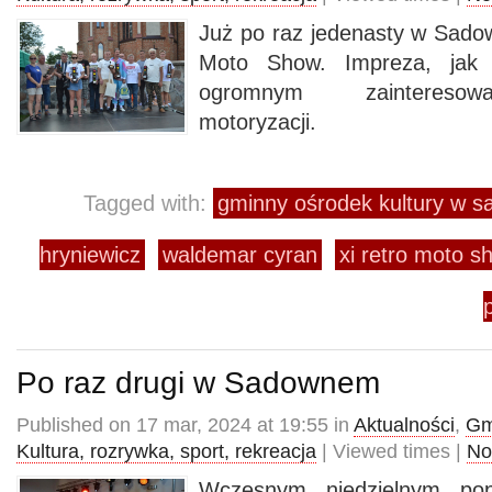
Już po raz jedenasty w Sado
Moto Show. Impreza, jak z
ogromnym zainteresow
motoryzacji.
Tagged with:
gminny ośrodek kultury w 
hryniewicz
waldemar cyran
xi retro moto 
Po raz drugi w Sadownem
Published on 17 mar, 2024 at 19:55 in
Aktualności
,
Gm
Kultura, rozrywka, sport, rekreacja
| Viewed times |
No
Wczesnym niedzielnym po