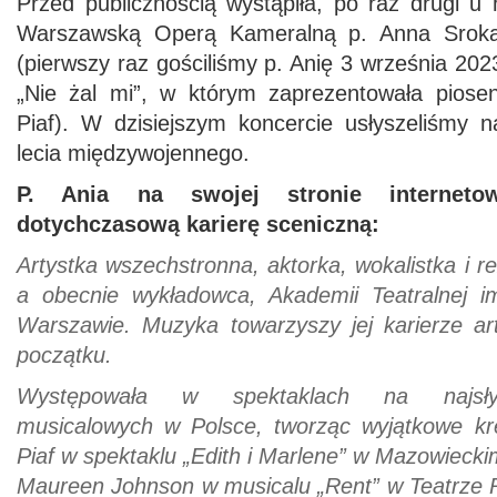
Przed publicznością wystąpiła, po raz drugi u
Warszawską Operą Kameralną p. Anna Srok
(pierwszy raz gościliśmy p. Anię 3 września 202
„Nie żal mi”, w którym zaprezentowała piosen
Piaf). W dzisiejszym koncercie usłyszeliśmy n
lecia międzywojennego.
P. Ania na swojej stronie interneto
dotychczasową karierę sceniczną:
Artystka wszechstronna, aktorka, wokalistka i r
a obecnie wykładowca, Akademii Teatralnej i
Warszawie. Muzyka towarzyszy jej karierze a
początku.
Występowała w spektaklach na najsłyn
musicalowych w Polsce, tworząc wyjątkowe kre
Piaf w spektaklu „Edith i Marlene” w Mazowiec
Maureen Johnson w musicalu „Rent” w Teatrze 