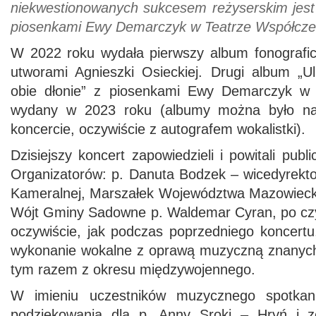
niekwestionowanych sukcesem reżyserskim jest
piosenkami Ewy Demarczyk w Teatrze Współcz
W 2022 roku wydała pierwszy album fonograficz
utworami Agnieszki Osieckiej. Drugi album „Ul
obie dłonie” z piosenkami Ewy Demarczyk w jej
wydany w 2023 roku (albumy można było na
koncercie, oczywiście z autografem wokalistki).
Dzisiejszy koncert zapowiedzieli i powitali publ
Organizatorów: p. Danuta Bodzek – wicedyrekt
Kameralnej, Marszałek Województwa Mazowieckie
Wójt Gminy Sadowne p. Waldemar Cyran, po czy
oczywiście, jak podczas poprzedniego koncertu
wykonanie wokalne z oprawą muzyczną znanych 
tym razem z okresu międzywojennego.
W imieniu uczestników muzycznego spotkani
podziękowania dla p. Anny Sroki – Hryń i z