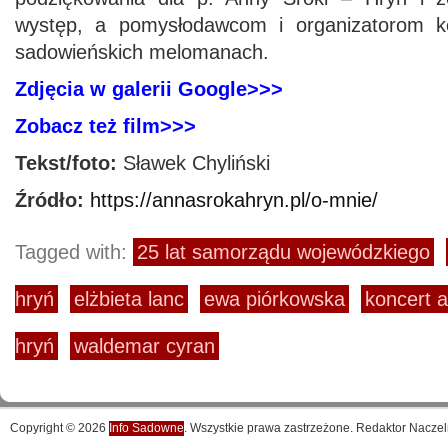
występ, a pomysłodawcom i organizatorom k
sadowieńskich melomanach.
Zdjęcia w galerii Google>>>
Zobacz też film>>>
Tekst/foto:
Sławek Chyliński
Źródło:
https://annasrokahryn.pl/o-mnie/
Tagged with:
25 lat samorządu wojewódzkiego
hryń
elżbieta lanc
ewa piórkowska
koncert a
hryń
waldemar cyran
Copyright © 2026
Info Sadowne
. Wszystkie prawa zastrzeżone. Redaktor Naczel