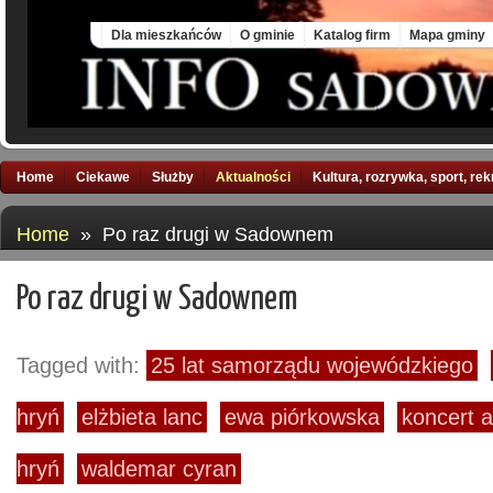
Mon, 10 Aug 2026
Dla mieszkańców
O gminie
Katalog firm
Mapa gminy
Home
Ciekawe
Służby
Aktualności
Kultura, rozrywka, sport, re
Home
» Po raz drugi w Sadownem
Po raz drugi w Sadownem
Tagged with:
25 lat samorządu wojewódzkiego
hryń
elżbieta lanc
ewa piórkowska
koncert a
hryń
waldemar cyran