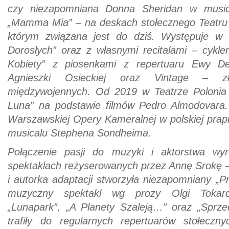
czy niezapomniana Donna Sheridan w musi
„Mamma Mia” – na deskach stołecznego Teatr
którym związana jest do dziś. Występuje w 
Dorosłych” oraz z własnymi recitalami – cykle
Kobiety” z piosenkami z repertuaru Ewy De
Agnieszki Osieckiej oraz Vintage – z
międzywojennych. Od 2019 w Teatrze Poloni
Luna” na podstawie filmów Pedro Almodovara.
Warszawskiej Opery Kameralnej w polskiej pra
musicalu Stephena Sondheima.
Połączenie pasji do muzyki i aktorstwa wy
spektaklach reżyserowanych przez Annę Srokę –
i autorka adaptacji stworzyła niezapomniany „P
muzyczny spektakl wg prozy Olgi Tokarc
„Lunapark”, „A Planety Szaleją…” oraz „Sprz
trafiły do regularnych repertuarów stołeczn