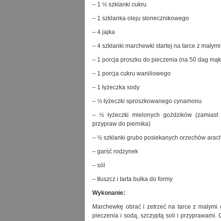
– 1 ½ szklanki cukru
– 1 szklanka oleju słonecznikowego
– 4 jajka
– 4 szklanki marchewki startej na tarce z małym
– 1 porcja proszku do pieczenia (na 50 dag mąk
– 1 porcja cukru waniliowego
– 1 łyżeczka sody
– ½ łyżeczki sproszkowanego cynamonu
– ½ łyżeczki mielonych goździków (zamias
przypraw do piernika)
– ½ szklanki grubo posiekanych orzechów ara
– garść rodzynek
– sól
– tłuszcz i tarta bułka do formy
Wykonanie:
Marchewkę obrać i zetrzeć na tarce z małymi 
pieczenia i sodą, szczyptą soli i przyprawami. 