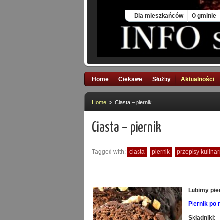
Sat, 8 Aug 2026
Dla mieszkańców
O gminie
Home
Ciekawe
Służby
Aktualności
Home
» Ciasta – piernik
Ciasta – piernik
Tagged with:
ciasta
piernik
przepisy kulina
Lubimy pier
Piernik po 
Składniki: