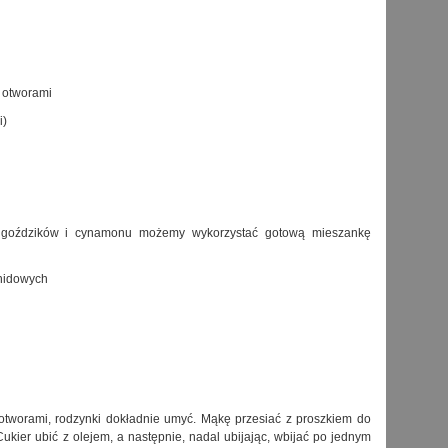
i otworami
i)
t goździków i cynamonu możemy wykorzystać gotową mieszankę
chidowych
otworami, rodzynki dokładnie umyć. Mąkę przesiać z proszkiem do
Cukier ubić z olejem, a następnie, nadal ubijając, wbijać po jednym