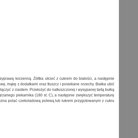
yprawą korzenną. Żółtka utrzeć z cukrem do białości, a następnie
awę, mąkę z dodatkami oraz tłuszcz i posiekane orzechy. Białka ubić
ołączyć z ciastem. Przełożyć do natłuszczonej i wysypanej tartą bułką
grzanego piekarnika (180 st. C), a następnie zwiększyć temperaturę
 można polać czekoladową polewą lub lukrem przygotowanym z cukru