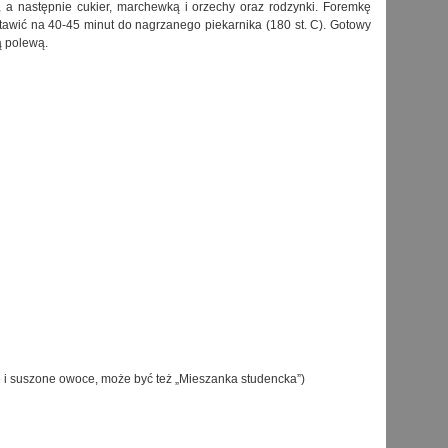
 a następnie cukier, marchewką i orzechy oraz rodzynki. Foremkę
wstawić na 40-45 minut do nagrzanego piekarnika (180 st. C). Gotowy
ą polewą.
e i suszone owoce, może być też „Mieszanka studencka”)