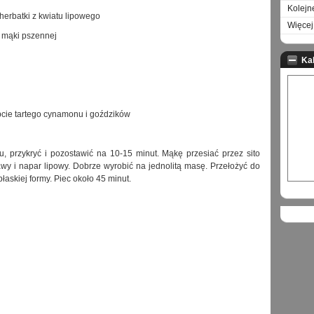
Kolejn
 herbatki z kwiatu lipowego
Więcej 
i mąki pszennej
Ka
pcie tartego cynamonu i goździków
, przykryć i pozostawić na 10-15 minut. Mąkę przesiać przez sito
awy i napar lipowy. Dobrze wyrobić na jednolitą masę. Przełożyć do
łaskiej formy. Piec około 45 minut.