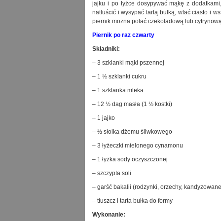
jajku i po łyżce dosypywać mąkę z dodatkami,
natłuścić i wysypać tartą bułką, wlać ciasto i 
piernik można polać czekoladową lub cytrynow
Piernik po raz czwarty
Składniki:
– 3 szklanki mąki pszennej
– 1 ½ szklanki cukru
– 1 szklanka mleka
– 12 ½ dag masła (1 ½ kostki)
– 1 jajko
– ½ słoika dżemu śliwkowego
– 3 łyżeczki mielonego cynamonu
– 1 łyżka sody oczyszczonej
– szczypta soli
– garść bakalii (rodzynki, orzechy, kandyzowan
– tłuszcz i tarta bułka do formy
Wykonanie: