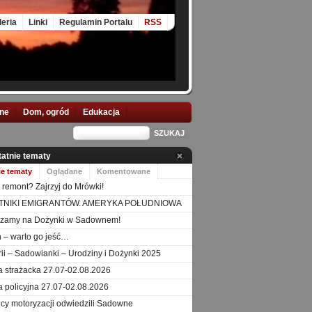
leria
Linki
Regulamin Portalu
RSS
nne
Dom, ogród
Edukacja
tatnie tematy
ie tematy
Oglądane
Komentowane
 remont? Zajrzyj do Mrówki!
TNIKI EMIGRANTÓW. AMERYKA POŁUDNIOWA
szamy na Dożynki w Sadownem!
 – warto go jeść…
orii – Sadowianki – Urodziny i Dożynki 2025
a strażacka 27.07-02.08.2026
a policyjna 27.07-02.08.2026
icy motoryzacji odwiedzili Sadowne