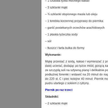
– 1 czubata łyżka mocnego kakao
– 3 szklanki mąki
– ¾ szklanki stopionego masła lub oleju
– 1 torebka korzennej przyprawy do piernika
– garść posiekanych orzechów arachidowych
– 1 płaska łyżeczka sody
– sól
– tłuszcz i tarta bułka do formy
Wykonanie:
Mąkę przesiać z sodą, kakao i wymieszać z prz
dalej ucierać, dodając po łyżce miód, gorącą k
ze szczyptą soli na sztywną pianę i delikatnie p
podłużnej foremki i wstawić na 20 minut do na
do 220 st. C i piec kolejne 40 minut. Piernik
pudru utartego z sokiem z cytryny.
Piernik po raz trzeci
Składniki:
– 2 szklanki mąki