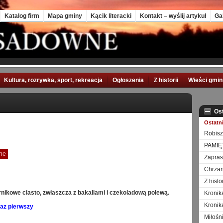
Katalog firm
Mapa gminy
Kącik literacki
Kontakt – wyślij artykuł
Ga
Kultura, rozrywka, sport, rekreacja
Ogłoszenia
Z historii
Wieści gmi
Os
Ostatn
Robisz
PAMIĘ
rne
Zapra
Chrzan
Z hist
nikowe ciasto, zwłaszcza z bakaliami i czekoladową polewą.
Kronik
Kronik
raz pierwszy
Miłośn