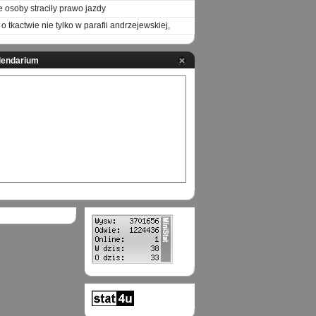
e osoby straciły prawo jazdy
o tkactwie nie tylko w parafii andrzejewskiej,
lendarium