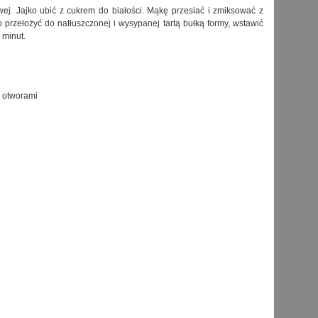
wej. Jajko ubić z cukrem do białości. Mąkę przesiać i zmiksować z
 przełożyć do natłuszczonej i wysypanej tartą bułką formy, wstawić
 minut.
i otworami