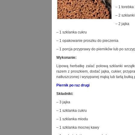
– 1 torebka
– 2 szklank
– 2 jajka
– 1 szklanka cukru
– 1 opakowanie proszku do pieczenia
– 1 porcja przyprawy do pierników lub po szczy
Wykonanie:
Lipową herbatkę zalać połową szklanki wrzątku
razem z proszkiem, dodać jajka, cukier, przypr
natłuszczonej i wysypanej mąką lub tartą bułką p
Piernik po raz drugi
Składniki:
– 3 jajka
– 1 szklanka cukru
– 1 szklanka miodu
– 1 szklanka mocnej kawy