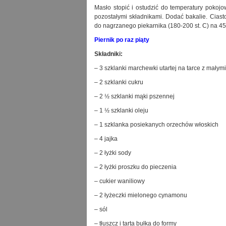
Masło stopić i ostudzić do temperatury pokojo
pozostałymi składnikami. Dodać bakalie. Ciasto
do nagrzanego piekarnika (180-200 st. C) na 45
Piernik po raz piąty
Składniki:
– 3 szklanki marchewki utartej na tarce z małym
– 2 szklanki cukru
– 2 ½ szklanki mąki pszennej
– 1 ½ szklanki oleju
– 1 szklanka posiekanych orzechów włoskich
– 4 jajka
– 2 łyżki sody
– 2 łyżki proszku do pieczenia
– cukier waniliowy
– 2 łyżeczki mielonego cynamonu
– sól
– tłuszcz i tarta bułka do formy