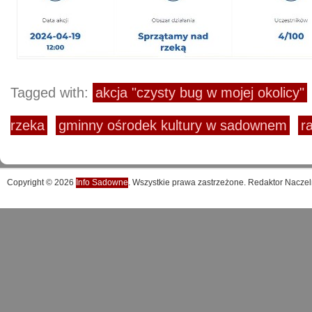
Tagged with:
akcja "czysty bug w mojej okolicy"
rzeka
gminny ośrodek kultury w sadownem
r
Copyright © 2026
Info Sadowne
. Wszystkie prawa zastrzeżone. Redaktor Naczel