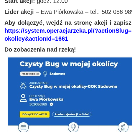
Start akcji:
godz. 12:00
Lider akcji
– Ewa Piórkowska – tel.: 502 086 98
Aby dołączyć, wejdź na stronę akcji i zapisz
https://system.operacjarzeka.pl/?actionSlug
okolicy&actionId=1661
Do zobaczenia nad rzeką!