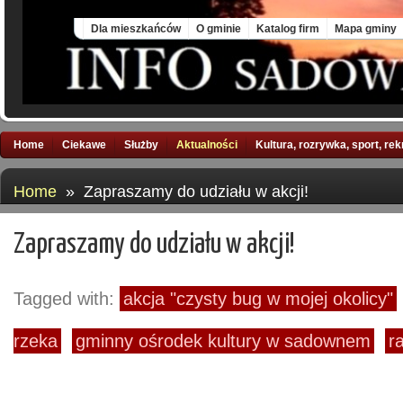
Thu, 6 Aug 2026
Dla mieszkańców
O gminie
Katalog firm
Mapa gminy
Home
Ciekawe
Służby
Aktualności
Kultura, rozrywka, sport, re
Home
» Zapraszamy do udziału w akcji!
Zapraszamy do udziału w akcji!
Tagged with:
akcja "czysty bug w mojej okolicy"
rzeka
gminny ośrodek kultury w sadownem
r