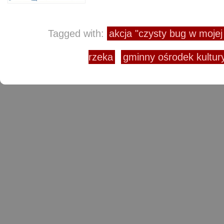
Tagged with:
akcja "czysty bug w mojej 
rzeka
gminny ośrodek kultu