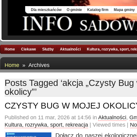
Fri, 7 Aug 2026
Dla mieszkańców
O gminie
Katalog firm
Mapa gminy
Home
Ciekawe
Służby
Aktualności
Kultura, rozrywka, sport, re
Home
» Archives
Posts Tagged ‘akcja „Czysty Bug
okolicy”’
CZYSTY BUG W MOJEJ OKOLICY 
Published on 11 mar, 2026 at 14:56 in
Aktualności
,
Gm
Kultura, rozrywka, sport, rekreacja
| Viewed times |
No
Dołącz do naszej ekologiczne