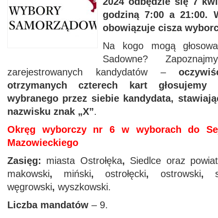
2024 odbędzie się 7 kwi
godziną 7:00 a 21:00. 
obowiązuje cisza wyborc
Na kogo mogą głosowa
Sadowne? Zapoznaj
zarejestrowanych kandydatów –
oczywi
otrzymanych czterech kart głosujemy 
wybranego przez siebie kandydata, stawiają
nazwisku znak „X”
.
Okręg wyborczy nr 6 w wyborach do Se
Mazowieckiego
Zasięg:
miasta Ostrołęka
,
Siedlce oraz powiat
makowski
,
miński
,
ostrołęcki
,
ostrowski
,
węgrowski
,
wyszkowski.
Liczba mandatów
– 9.