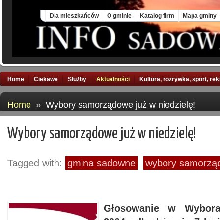
Sat, 8 Aug 2026
Dla mieszkańców
O gminie
Katalog firm
Mapa gminy
Home
Ciekawe
Służby
Aktualności
Kultura, rozrywka, sport, re
Home
» Wybory samorządowe już w niedzielę!
Wybory samorządowe już w niedzielę!
Tagged with:
gmina sadowne
wybory samorzą
Głosowanie w Wybora