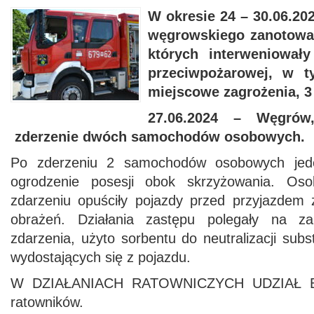
W
okresie
24 – 30.06.20
węgrowskiego
zanotow
których
interweniowały
przeciwpożarowej, w t
miejscowe zagrożenia, 3
27.06.2024 – Węgrów
zderzenie dwóch samochodów osobowych.
Po zderzeniu 2 samochodów osobowych jed
ogrodzenie posesji obok skrzyżowania. Oso
zdarzeniu opuściły pojazdy przed przyjazdem 
obrażeń. Działania zastępu polegały na za
zdarzenia, użyto sorbentu do neutralizacji sub
wydostających się z pojazdu.
W DZIAŁANIACH RATOWNICZYCH UDZIAŁ BR
ratowników.