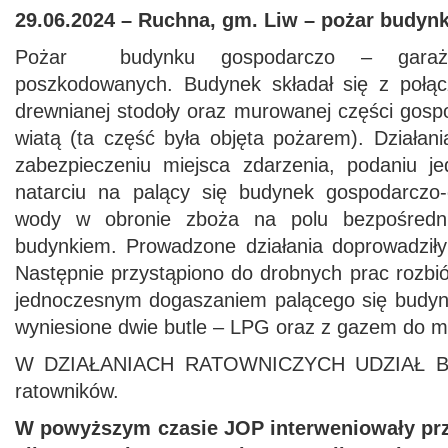
29.06.2024 – Ruchna, gm. Liw – pożar budyn
Pożar budynku gospodarczo – garaż
poszkodowanych. Budynek składał się z połąc
drewnianej stodoły oraz murowanej części gosp
wiatą (ta część była objęta pożarem). Działan
zabezpieczeniu miejsca zdarzenia, podaniu 
natarciu na palący się budynek gospodarczo
wody w obronie zboża na polu bezpośredn
budynkiem. Prowadzone działania doprowadziły 
Następnie przystąpiono do drobnych prac rozbi
jednoczesnym dogaszaniem palącego się budyn
wyniesione dwie butle – LPG oraz z gazem do 
W DZIAŁANIACH RATOWNICZYCH UDZIAŁ BR
ratowników.
W powyższym czasie JOP interweniowały pr