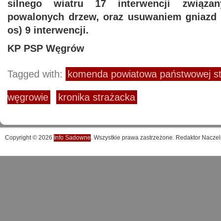
silnego wiatru 17 interwencji związ
powalonych drzew, oraz usuwaniem gniazd 
os) 9 interwencji.
KP PSP Węgrów
Tagged with:
komenda powiatowa państwowej st
węgrowie
kronika strażacka
Copyright © 2026
Info Sadowne
. Wszystkie prawa zastrzeżone. Redaktor Naczel