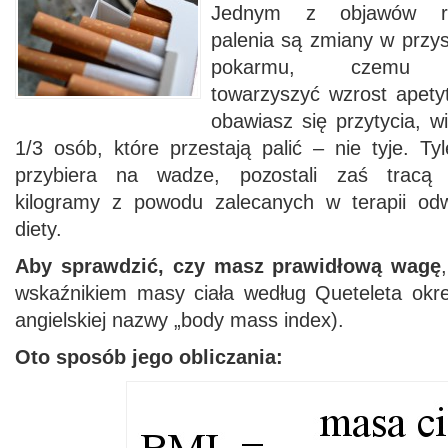
Jednym z objawów rz
palenia są zmiany w przy
pokarmu, czemu
towarzyszyć wzrost apetyt
obawiasz się przytycia, w
1/3 osób, które przestają palić – nie tyje. T
przybiera na wadze, pozostali zaś tracą
kilogramy z powodu zalecanych w terapii od
diety.
Aby sprawdzić, czy masz prawidłową wagę
wskaźnikiem masy ciała według Queteleta okr
angielskiej nazwy „body mass index).
Oto sposób jego obliczania: