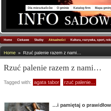
Sat, 8 Aug 2026
Dla mieszkańców
O gminie
Katalog firm
Mapa gmin
Home
Ciekawe
Służby
Aktualności
Kultura, rozrywka, sport, re
Home
» Rzuć palenie razem z nami…
Rzuć palenie razem z nami…
Tagged with:
agata tabor
rzuć palenie...
…i pamiętaj o prawidłow