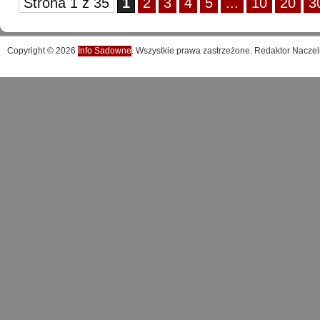
Strona 1 z 35
1
2
3
4
5
...
10
20
3
Copyright © 2026
Info Sadowne
. Wszystkie prawa zastrzeżone. Redaktor Naczel