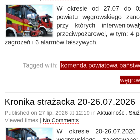
W okresie od 27.07 do 02
powiatu węgrowskiego zano
przy których interweniowa
przeciwpożarowej, w tym: 4 p
zagrożeń i 6 alarmów fałszywych.
Tagged with:
komenda powiatowa państwo
węgrow
Kronika strażacka 20-26.07.2026
Published on 27 lip, 2026 at 12:19 in
Aktualności
,
Służ
Viewed times |
No Comments
W okresie 20-26.07.2026 
węgrowskiego zanotowano