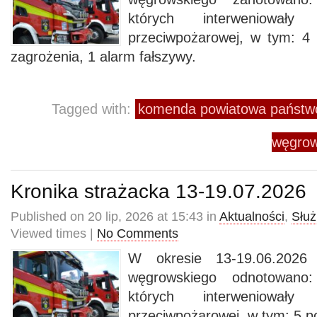
których interweniowały
przeciwpożarowej, w tym: 4
zagrożenia, 1 alarm fałszywy.
Tagged with:
komenda powiatowa państwo
węgrow
Kronika strażacka 13-19.07.2026
Published on 20 lip, 2026 at 15:43 in
Aktualności
,
Służ
Viewed times |
No Comments
W okresie 13-19.06.2026 
węgrowskiego odnotowano
których interweniowały
przeciwpożarowej, w tym: 5 p