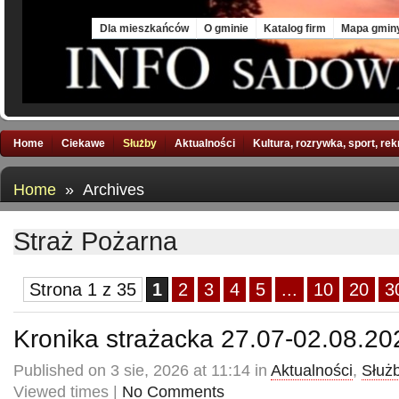
Fri, 7 Aug 2026
Dla mieszkańców
O gminie
Katalog firm
Mapa gmin
Home
Ciekawe
Służby
Aktualności
Kultura, rozrywka, sport, re
Home
» Archives
Straż Pożarna
Strona 1 z 35
1
2
3
4
5
...
10
20
3
Kronika strażacka 27.07-02.08.20
Published on 3 sie, 2026 at 11:14 in
Aktualności
,
Służ
Viewed times |
No Comments