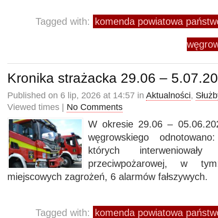
Tagged with:
komenda powiatowa państwo
węgrow
Kronika strażacka 29.06 – 5.07.2
Published on 6 lip, 2026 at 14:57 in
Aktualności
,
Służb
Viewed times |
No Comments
W okresie 29.06 – 05.06.20
węgrowskiego odnotowano
których interweniowały
przeciwpożarowej, w t
miejscowych zagrożeń, 6 alarmów fałszywych.
Tagged with:
komenda powiatowa państwo