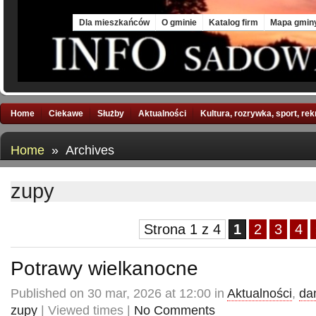
Thu, 6 Aug 2026
Dla mieszkańców
O gminie
Katalog firm
Mapa gmin
Home
Ciekawe
Służby
Aktualności
Kultura, rozrywka, sport, re
Home
» Archives
zupy
Strona 1 z 4
1
2
3
4
Potrawy wielkanocne
Published on 30 mar, 2026 at 12:00 in
Aktualności
,
da
zupy
| Viewed times |
No Comments