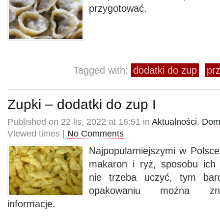
przygotować.
Tagged with:
dodatki do zup
prz
Zupki – dodatki do zup I
Published on 22 lis, 2022 at 16:51 in
Aktualności
,
Dom
Viewed times |
No Comments
Najpopularniejszymi w Polsc
makaron i ryż, sposobu ich
nie trzeba uczyć, tym bar
opakowaniu można zna
informacje.