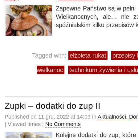
Zapewne Państwo są w pełni 
Wielkanocnych, ale… nie z
spóźnialskim kilku przepisów 
Tagged with:
elżbieta rukat
przepisy 
wielkanoc
technikum żywienia i us
Zupki – dodatki do zup II
Published on 11 gru, 2022 at 14:03 in
Aktualności
,
Dom
| Viewed times |
No Comments
Kolejne dodatki do zup, któr