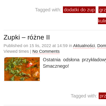
Tagged with:
dodatki do zup
grz
kul
Zupki – różne II
Published on 15 lis, 2022 at 14:59 in
Aktualności
,
Dom
Viewed times |
No Comments
Ostatnia odsłona przykłado
Smacznego!
Tagged with:
prz