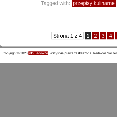
Tagged with:
przepisy kulinarne
Strona 1 z 4
1
2
3
4
Copyright © 2026
Info Sadowne
. Wszystkie prawa zastrzeżone. Redaktor Naczel