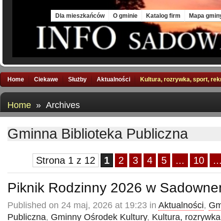
Sun, 9 Aug 2026
Dla mieszkańców
O gminie
Katalog firm
Mapa gmin
Home
Ciekawe
Służby
Aktualności
Kultura, rozrywka, sport, re
Home
» Archives
Gminna Biblioteka Publiczna
Strona 1 z 12
1
2
3
4
5
...
10
..
Piknik Rodzinny 2026 w Sadown
Published on 24 maj, 2026 at 19:23 in
Aktualności
,
Gm
Publiczna
,
Gminny Ośrodek Kultury
,
Kultura, rozrywka