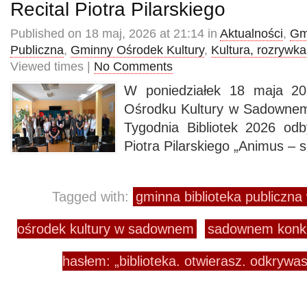
Recital Piotra Pilarskiego
Published on 18 maj, 2026 at 21:14 in
Aktualności
,
Gm
Publiczna
,
Gminny Ośrodek Kultury
,
Kultura, rozrywka
Viewed times |
No Comments
W poniedziałek 18 maja 2
Ośrodku Kultury w Sadowne
Tygodnia Bibliotek 2026 odby
Piotra Pilarskiego „Animus – 
Tagged with:
gminna biblioteka publiczn
ośrodek kultury w sadownem
sadownem konku
hasłem: „biblioteka. otwierasz. odkrywa