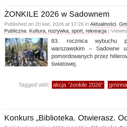
ŻONKILE 2026 w Sadownem
Published on 20 kwi, 2026 at 17:26 in
Aktualności
,
Gmi
Publiczna
,
Kultura, rozrywka, sport, rekreacja
| Viewed
83. rocznica wybuchu p
warszawskim – Sadowne uc
pomordowanych przez hitlerow
światowej.
Tagged with:
akcja "żonkile 2026"
gminna 
Konkurs „Biblioteka. Otwierasz. O