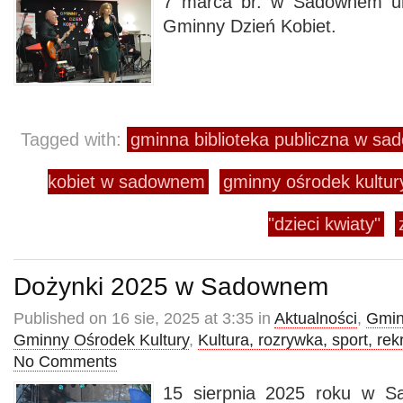
7 marca br. w Sadownem ur
Gminny Dzień Kobiet.
Tagged with:
gminna biblioteka publiczna w s
kobiet w sadownem
gminny ośrodek kultu
"dzieci kwiaty"
Dożynki 2025 w Sadownem
Published on 16 sie, 2025 at 3:35 in
Aktualności
,
Gmin
Gminny Ośrodek Kultury
,
Kultura, rozrywka, sport, rek
No Comments
15 sierpnia 2025 roku w 