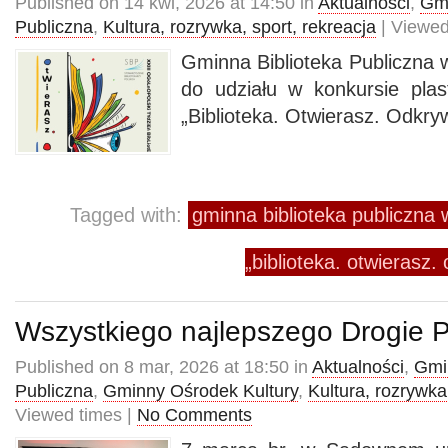
Published on 14 kwi, 2026 at 14:50 in
Aktualności
,
Gmi
Publiczna
,
Kultura, rozrywka, sport, rekreacja
| Viewed
Gminna Biblioteka Publiczn
do udziału w konkursie pla
„Biblioteka. Otwierasz. Odkry
Tagged with:
gminna biblioteka publiczn
„biblioteka. otwierasz.
Wszystkiego najlepszego Drogie P
Published on 8 mar, 2026 at 18:50 in
Aktualności
,
Gmi
Publiczna
,
Gminny Ośrodek Kultury
,
Kultura, rozrywka
Viewed times |
No Comments