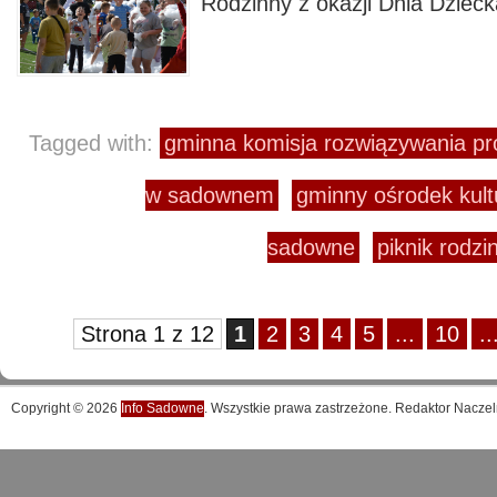
Rodzinny z okazji Dnia Dzieck
Tagged with:
gminna komisja rozwiązywania p
w sadownem
gminny ośrodek kul
sadowne
piknik rodz
Strona 1 z 12
1
2
3
4
5
...
10
..
Copyright © 2026
Info Sadowne
. Wszystkie prawa zastrzeżone. Redaktor Naczel