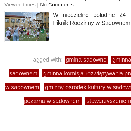
Viewed times |
No Comments
W niedzielne południe 24 
Piknik Rodzinny w Sadownem
Tagged with:
gmina sadowne
gminna 
sadownem
gminna komisja rozwiązywania p
w sadownem
gminny ośrodek kultury w sado
pożarna w sadownem
stowarzyszenie n