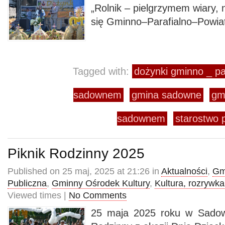
„Rolnik – pielgrzymem wiary, n
się Gminno–Parafialno–Powia
Tagged with:
dożynki gminno _ pa
sadownem
gmina sadowne
gm
sadownem
starostwo 
Piknik Rodzinny 2025
Published on 25 maj, 2025 at 21:26 in
Aktualności
,
Gm
Publiczna
,
Gminny Ośrodek Kultury
,
Kultura, rozrywka
Viewed times |
No Comments
25 maja 2025 roku w Sadow