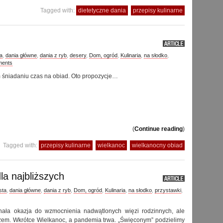
Tagged with:
dietetyczne dania
przepisy kulinarne
ta
,
dania główne
,
dania z ryb
,
desery
,
Dom, ogród
,
Kulinaria
,
na słodko
,
ents
śniadaniu czas na obiad. Oto propozycje…
(
Continue reading
)
Tagged with:
przepisy kulinarne
wielkanoc
wielkanocny obiad
la najbliższych
sta
,
dania główne
,
dania z ryb
,
Dom, ogród
,
Kulinaria
,
na słodko
,
przystawki
,
nała okazja do wzmocnienia nadwątlonych więzi rodzinnych, ale
zem. Wkrótce Wielkanoc, a pandemia trwa. „Święconym” podzielimy