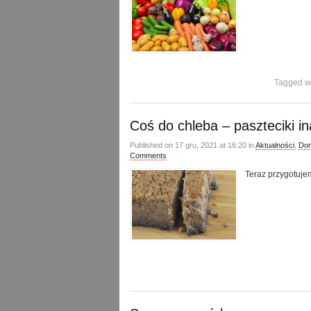
Tagged w
Coś do chleba – paszteciki in
Published on 17 gru, 2021 at 16:20 in
Aktualności
,
Dom
Comments
Teraz przygotuje