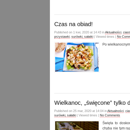
Czas na obiad!
Published on 1 kwi, 2020 at 14:43 in
Aktualności
,
cias
przystawki
,
surówki, sałatki
| Viewed times |
No Comm
Po wielkanocnym 
Wielkanoc, „święcone” tylko d
Published on 25 mar, 2020 at 14:04 in
Aktualności
,
cia
surówki, sałatki
| Viewed times |
No Comments
Święta to dosko
chyba nie tym ra