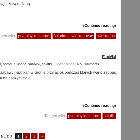
najbliższą rodziną.
(
Continue reading
)
ged with:
przepisy kulinarne
śniadanie wielkanocne
wielkanoc
, ogród
,
Kulinaria
,
surówki, sałatki
| Viewed times |
No Comments
 zabawy i spotkań w gronie przyjaciół, podczas których warto zadbać
ia na naszym stole.
(
Continue reading
)
Tagged with:
przepisy kulinarne
sałatki
a 1 z 3
1
2
3
»