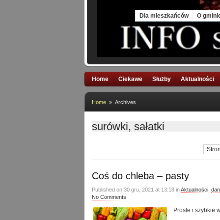
Thu, 6 Aug 2026
Dla mieszkańców
O gmini
Home
Ciekawe
Służby
Aktualności
Home
» Archives
surówki, sałatki
Stron
Coś do chleba – pasty
Published on 30 gru, 2021 at 13:18 in
Aktualności
,
dan
No Comments
Proste i szybkie