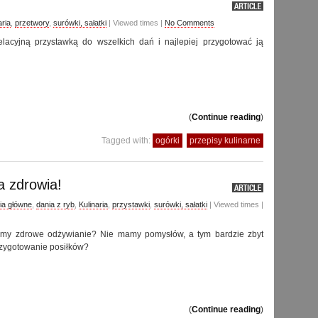
aria
,
przetwory
,
surówki, sałatki
| Viewed times |
No Comments
elacyjną przystawką do wszelkich dań i najlepiej przygotować ją
(
Continue reading
)
Tagged with:
ogórki
przepisy kulinarne
 zdrowia!
ia główne
,
dania z ryb
,
Kulinaria
,
przystawki
,
surówki, sałatki
| Viewed times |
my zdrowe odżywianie? Nie mamy pomysłów, a tym bardzie zbyt
rzygotowanie posiłków?
(
Continue reading
)