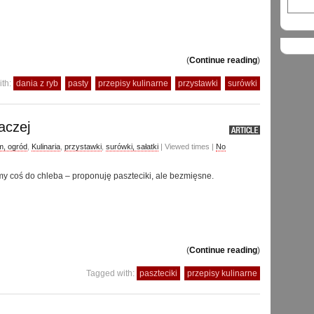
(
Continue reading
)
ith:
dania z ryb
pasty
przepisy kulinarne
przystawki
surówki
aczej
, ogród
,
Kulinaria
,
przystawki
,
surówki, sałatki
| Viewed times |
No
my coś do chleba – proponuję paszteciki, ale bezmięsne.
(
Continue reading
)
Tagged with:
paszteciki
przepisy kulinarne