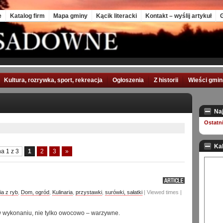
e
Katalog firm
Mapa gminy
Kącik literacki
Kontakt – wyślij artykuł
G
Kultura, rozrywka, sport, rekreacja
Ogłoszenia
Z historii
Wieści gmi
Na
Ostatn
Ka
a 1 z 3
1
2
3
»
ia z ryb
,
Dom, ogród
,
Kulinaria
,
przystawki
,
surówki, sałatki
| Viewed times |
 w wykonaniu, nie tylko owocowo – warzywne.