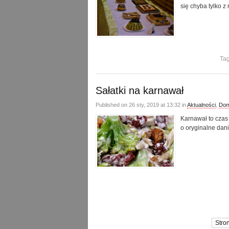
się chyba tylko z 
Tag
Sałatki na karnawał
Published on 26 sty, 2019 at 13:32 in
Aktualności
,
Dom
Karnawał to czas
o oryginalne dan
Stron