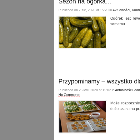
Sezon na ogórka…
Published on 7 sie, 2020 at 15:20 in
Aktualności
,
Kulin
Ogórek jest rew
samemu.
Przypominamy – wszystko dla
Published on 25 kwi, 2020 at 15:02 in
Aktualności
,
dan
No Comments
Może rozpocznie
dużo czasu na p