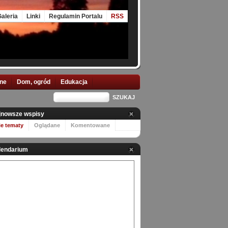
aleria
Linki
Regulamin Portalu
RSS
nne
Dom, ogród
Edukacja
jnowsze wspisy
ie tematy
Oglądane
Komentowane
lendarium