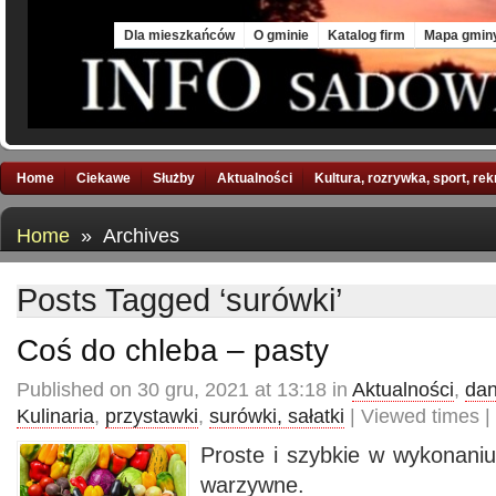
Sun, 9 Aug 2026
Dla mieszkańców
O gminie
Katalog firm
Mapa gmin
Home
Ciekawe
Służby
Aktualności
Kultura, rozrywka, sport, re
Home
» Archives
Posts Tagged ‘surówki’
Coś do chleba – pasty
Published on 30 gru, 2021 at 13:18 in
Aktualności
,
dan
Kulinaria
,
przystawki
,
surówki, sałatki
| Viewed times |
Proste i szybkie w wykonaniu
warzywne.