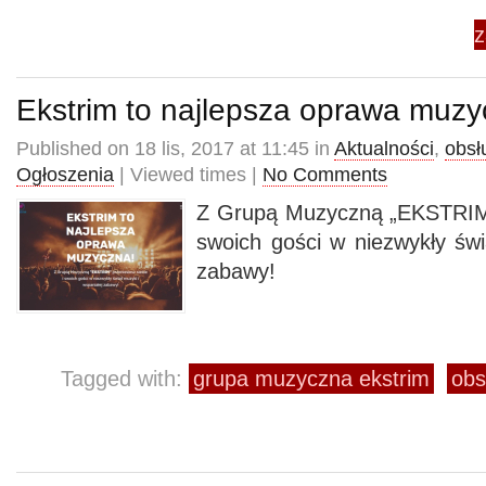
z
Ekstrim to najlepsza oprawa muzy
Published on 18 lis, 2017 at 11:45 in
Aktualności
,
obsł
Ogłoszenia
| Viewed times |
No Comments
Z Grupą Muzyczną „EKSTRIM” 
swoich gości w niezwykły świ
zabawy!
Tagged with:
grupa muzyczna ekstrim
obs