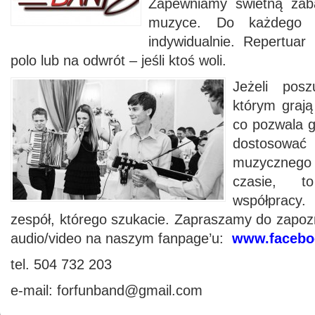
Zapewniamy świetną zab
muzyce. Do każdego k
indywidualnie. Repertua
polo lub na odwrót – jeśli ktoś woli.
Jeżeli posz
którym grają
co pozwala 
dostosow
muzycznego 
czasie, 
współprac
zespół, którego szukacie. Zapraszamy do zapoz
audio/video na naszym fanpage’u:
www.facebo
tel.
504 732 203
e-mail: forfunband@gmail.com