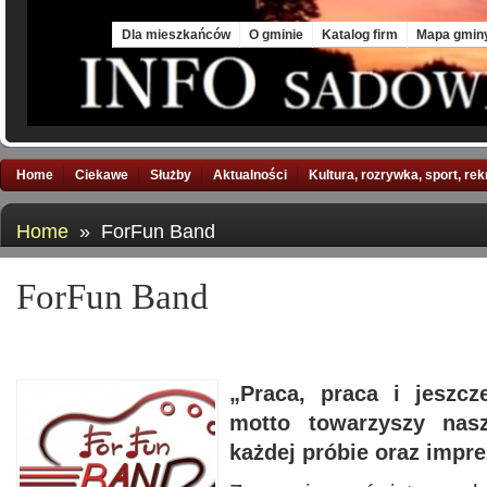
Sat, 8 Aug 2026
Dla mieszkańców
O gminie
Katalog firm
Mapa gmin
Home
Ciekawe
Służby
Aktualności
Kultura, rozrywka, sport, re
Home
» ForFun Band
ForFun Band
„Praca, praca i jeszc
motto towarzyszy nas
każdej próbie oraz impre