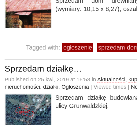
Sprzedam dom drewniany
(wymiary: 10,15 x 8,27), osz
Tagged with:
ogłoszenie
sprzedam dom
Sprzedam działkę…
Published on 25 kwi, 2019 at 16:53 in
Aktualności
,
kup
nieruchomości, działki
,
Ogłoszenia
| Viewed times |
N
Sprzedam działkę budowla
ulicy Grunwaldzkiej.