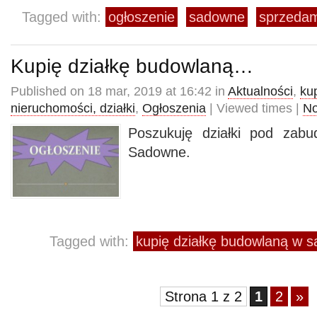
Tagged with:
ogłoszenie
sadowne
sprzeda
Kupię działkę budowlaną…
Published on 18 mar, 2019 at 16:42 in
Aktualności
,
ku
nieruchomości, działki
,
Ogłoszenia
| Viewed times |
N
Poszukuję działki pod zab
Sadowne.
Tagged with:
kupię działkę budowlaną w
Strona 1 z 2
1
2
»