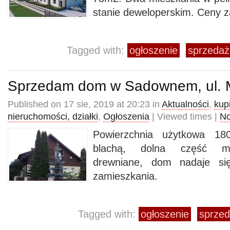
stanie deweloperskim. Ceny z
Tagged with:
ogłoszenie
sprzedaż
Sprzedam dom w Sadownem, ul. 
Published on 17 sie, 2019 at 20:23 in
Aktualności
,
kup
nieruchomości, działki
,
Ogłoszenia
| Viewed times |
N
Powierzchnia użytkowa 1
blachą, dolna część m
drewniane, dom nadaje si
zamieszkania.
Tagged with:
ogłoszenie
sprze