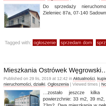
Do sprzedaży nieruchom
Zieleniec 87a, 07-140 Sadown
Tagged with:
ogłoszenie
sprzedam dom
spr
Mieszkania Ostrówek Węgrowski
Published on 29 lis, 2019 at 12:42 in
Aktualności
,
kupi
nieruchomości, działki
,
Ogłoszenia
| Viewed times |
N
…zostało jeszcze kilka
powierzchnie: 33 m2, 39 m2
73m2. Dwa mieszkania w pełn