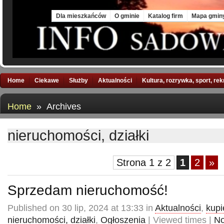
Mon, 10 Aug 2026
Dla mieszkańców
O gminie
Katalog firm
Mapa gmin
Home
Ciekawe
Służby
Aktualności
Kultura, rozrywka, sport, re
Home
» Archives
nieruchomości, działki
Strona 1 z 2
1
2
»
Sprzedam nieruchomość!
Published on 30 lip, 2024 at 13:33 in
Aktualności
,
kupi
nieruchomości, działki
,
Ogłoszenia
| Viewed times |
N