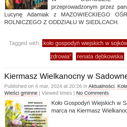
przeprowadzonym przez pan
Lucynę Adamiak z MAZOWIECKIEGO O
ROLNICZEGO Z ODDZIAŁU W SIEDLCACH.
Tagged with:
koło gospodyń wiejskich w sojkó
zdrowia"
renata dębkowska
Kiermasz Wielkanocny w Sadow
Published on 4 mar, 2024 at 20:26 in
Aktualności
,
Koł
Wieści gminne
| Viewed times |
No Comments
Koło Gospodyń Wiejskich w 
marca na Kiermasz Wielkanoc