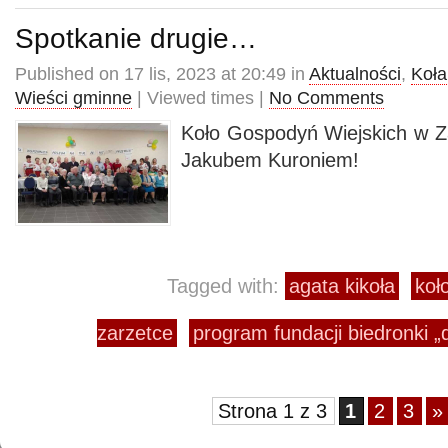
Spotkanie drugie…
Published on 17 lis, 2023 at 20:49 in
Aktualności
,
Koła
Wieści gminne
| Viewed times |
No Comments
Koło Gospodyń Wiejskich w Z
Jakubem Kuroniem!
Tagged with:
agata kikoła
koł
zarzetce
program fundacji biedronki „
Strona 1 z 3
1
2
3
»