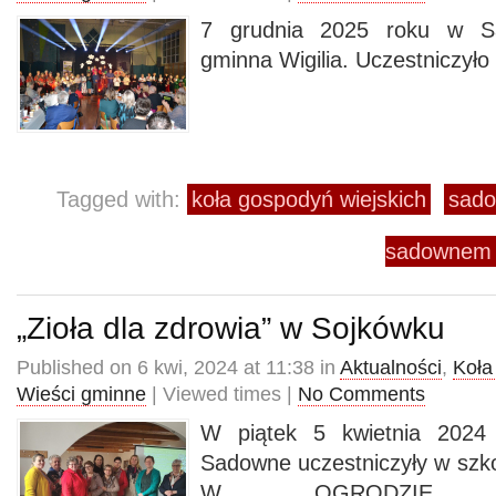
7 grudnia 2025 roku w S
gminna Wigilia. Uczestniczyło
Tagged with:
koła gospodyń wiejskich
sad
sadownem
„Zioła dla zdrowia” w Sojkówku
Published on 6 kwi, 2024 at 11:38 in
Aktualności
,
Koła
Wieści gminne
| Viewed times |
No Comments
W piątek 5 kwietnia 2024 
Sadowne uczestniczyły w sz
W OGRODZIE PR