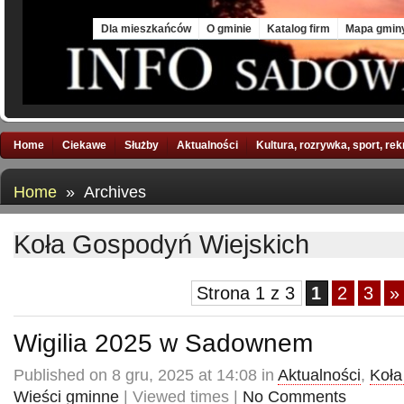
Sun, 9 Aug 2026
Dla mieszkańców
O gminie
Katalog firm
Mapa gmin
Home
Ciekawe
Służby
Aktualności
Kultura, rozrywka, sport, re
Home
» Archives
Koła Gospodyń Wiejskich
Strona 1 z 3
1
2
3
»
Wigilia 2025 w Sadownem
Published on 8 gru, 2025 at 14:08 in
Aktualności
,
Koła
Wieści gminne
| Viewed times |
No Comments