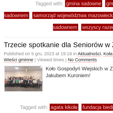
Tagged with:
gmina sadowne
gm
sadownem
samorząd województwa mazowieck
sadownem
wszyscy razem
Trzecie spotkanie dla Seniorów w 
Published on 5 gru, 2023 at 19:18 in
Aktualności
,
Koła
Wieści gminne
| Viewed times |
No Comments
Koło Gospodyń Wiejskich w Z
Jakubem Kuroniem!
Tagged with:
agata kikoła
fundacja bied