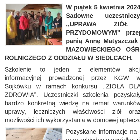
W piątek 5 kwietnia 202
Sadowne uczestnic
,,UPRAWA ZIÓŁ
PRZYDOMOWYM” przep
panią Annę Matyszczak
MAZOWIECKIEGO OŚ
ROLNICZEGO Z ODDZIAŁU W SIEDLCACH.
Szkolenie to jeden z elementów akcj
informacyjnej prowadzonej przez KGW 
Sojkówku w ramach konkursu ,,ZIOŁA DL
ZDROWIA”. Uczestniczki szkolenia pozyskał
bardzo konkretną wiedzę na temat warunkó
uprawy, leczniczych właściwości ziół ora
możliwości ich wykorzystania w domowej aptecz
Pozyskane informacje n