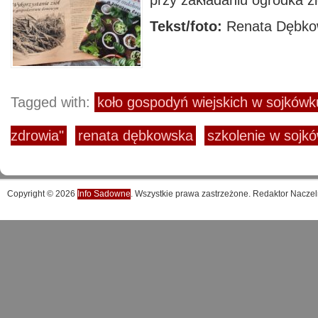
przy zakładaniu ogródka z
Tekst/foto:
Renata Dębko
Tagged with:
koło gospodyń wiejskich w sojkówk
zdrowia"
renata dębkowska
szkolenie w sojk
Copyright © 2026
Info Sadowne
. Wszystkie prawa zastrzeżone. Redaktor Naczel