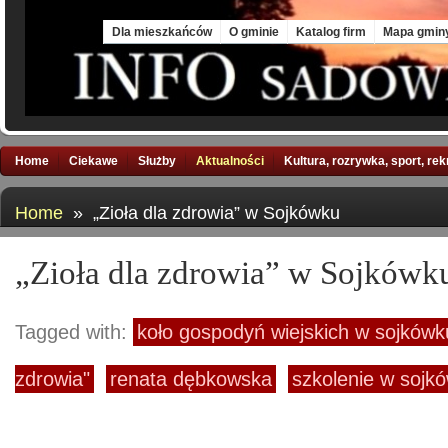
Fri, 7 Aug 2026
Dla mieszkańców
O gminie
Katalog firm
Mapa gmin
Home
Ciekawe
Służby
Aktualności
Kultura, rozrywka, sport, re
Home
» „Zioła dla zdrowia” w Sojkówku
„Zioła dla zdrowia” w Sojkówk
Tagged with:
koło gospodyń wiejskich w sojkówk
zdrowia"
renata dębkowska
szkolenie w sojk