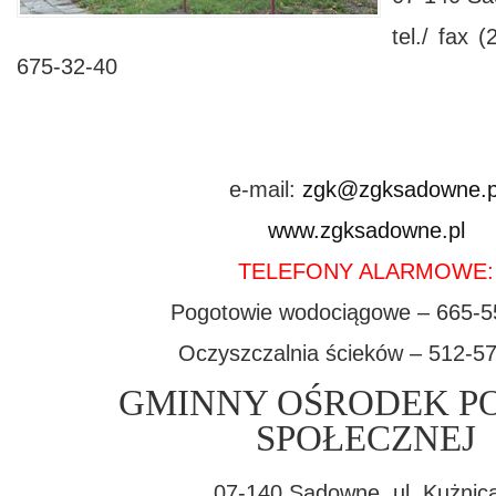
tel./ fax 
675-32-40
e-mail:
zgk@zgksadowne.p
www.zgksadowne.pl
TELEFONY ALARMOWE:
Pogotowie wodociągowe – 665-5
Oczyszczalnia ścieków – 512-5
GMINNY OŚRODEK 
SPOŁECZNEJ
07-140 Sadowne, ul. Kużnic