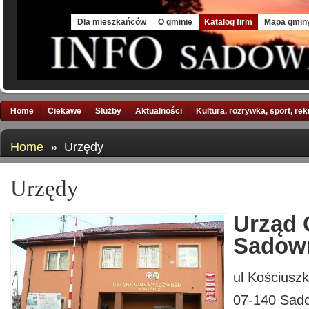
Mon, 10 Aug 2026
Dla mieszkańców
O gminie
Katalog firm
Mapa gmin
Home
Ciekawe
Służby
Aktualności
Kultura, rozrywka, sport, re
Home
» Urzędy
Urzędy
Urząd
Sadow
ul Kościuszk
07-140 Sad