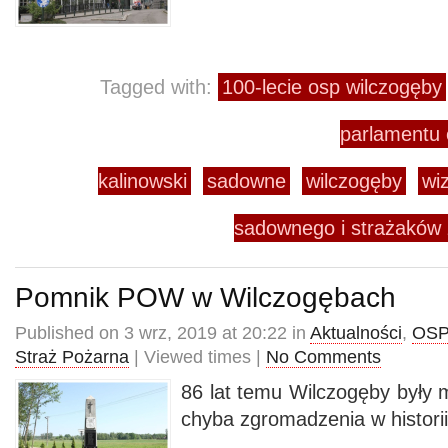
Tagged with:
100-lecie osp wilczogęby
parlamentu 
kalinowski
sadowne
wilczogęby
wi
sadownego i strażaków z
Pomnik POW w Wilczogębach
Published on 3 wrz, 2019 at 20:22 in
Aktualności
,
OSP
Straż Pożarna
| Viewed times |
No Comments
86 lat temu Wilczogęby były 
chyba zgromadzenia w histor