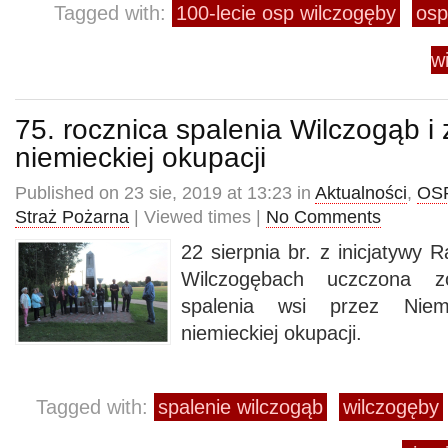
Tagged with:
100-lecie osp wilczogęby
osp
w
75. rocznica spalenia Wilczogąb i
niemieckiej okupacji
Published on 23 sie, 2019 at 13:23 in
Aktualności
,
OSP
Straż Pożarna
| Viewed times |
No Comments
22 sierpnia br. z inicjatywy 
Wilczogębach uczczona zo
spalenia wsi przez Nie
niemieckiej okupacji.
Tagged with:
spalenie wilczogąb
wilczogęby