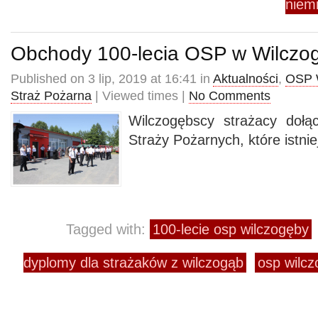
niem
Obchody 100-lecia OSP w Wilczo
Published on 3 lip, 2019 at 16:41 in
Aktualności
,
OSP 
Straż Pożarna
| Viewed times |
No Comments
Wilczogębscy strażacy dołą
Straży Pożarnych, które istni
Tagged with:
100-lecie osp wilczogęby
dyplomy dla strażaków z wilczogąb
osp wilc