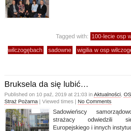
Tagged with:
100-lecie osp 
wilczogębach
sadowne
wigilia w osp wilczo
Bruksela da się lubić…
Published on 10 paź, 2019 at 21:03 in
Aktualności
,
OS
Straż Pożarna
| Viewed times |
No Comments
Sadowieńscy samorządow
strażacy odwiedzili si
Europejskiego i innych instytuc