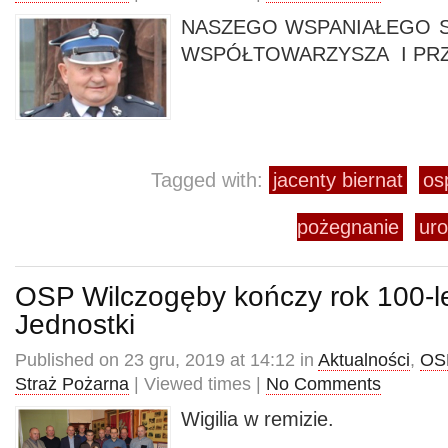
NASZEGO WSPANIAŁEGO S
WSPÓŁTOWARZYSZA I PRZ
Tagged with:
jacenty biernat
os
pożegnanie
ur
OSP Wilczogęby kończy rok 100-le
Jednostki
Published on 23 gru, 2019 at 14:12 in
Aktualności
,
OS
Straż Pożarna
| Viewed times |
No Comments
Wigilia w remizie.