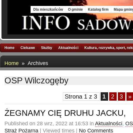
Mon, 10 Aug 2026
Dla mieszkańców
O gminie
Katalog firm
Mapa gmin
Home
Ciekawe
Służby
Aktualności
Kultura, rozrywka, sport, re
Home
» Archives
OSP Wilczogęby
Strona 1 z 3
1
2
3
»
ŻEGNAMY CIĘ DRUHU JACKU,
Published on 28 wrz, 2022 at 16:53 in
Aktualności
,
OS
Straż Pożarna
| Viewed times |
No Comments