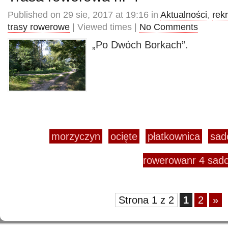
Published on 29 sie, 2017 at 19:16 in
Aktualności
,
rek
trasy rowerowe
| Viewed times |
No Comments
„Po Dwóch Borkach”.
morzyczyn
ocięte
płatkownica
sad
rowerowanr 4 sad
Strona 1 z 2
1
2
»