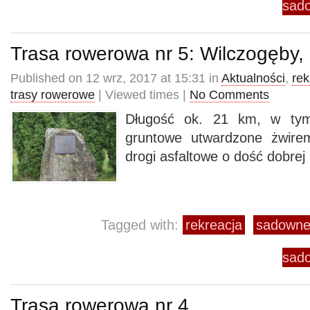
sad
Trasa rowerowa nr 5: Wilczogęby,
Published on 12 wrz, 2017 at 15:31 in
Aktualności
,
rek
trasy rowerowe
| Viewed times |
No Comments
Długość ok. 21 km, w tym
gruntowe utwardzone żwire
drogi asfaltowe o dość dobrej
Tagged with:
rekreacja
sadown
sad
Trasa rowerowa nr 4