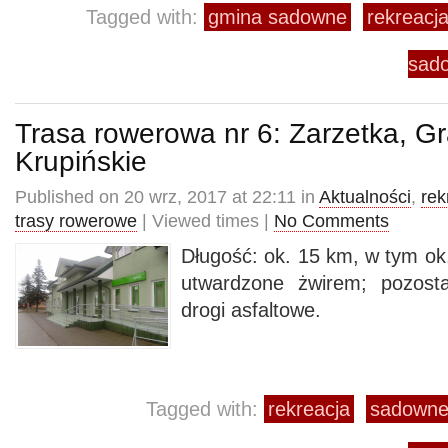
Tagged with:
gmina sadowne
rekreacj
sad
Trasa rowerowa nr 6: Zarzetka, Gr
Krupińskie
Published on 20 wrz, 2017 at 22:11 in
Aktualności
,
rek
trasy rowerowe
| Viewed times |
No Comments
Długość: ok. 15 km, w tym ok
utwardzone żwirem; pozost
drogi asfaltowe.
Tagged with:
rekreacja
sadown