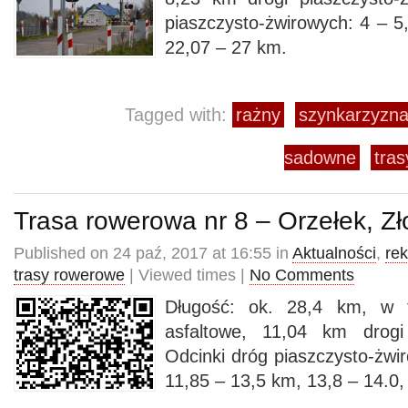
piaszczysto-żwirowych: 4 – 5
22,07 – 27 km.
Tagged with:
rażny
szynkarzyzn
sadowne
tra
Trasa rowerowa nr 8 – Orzełek, Zł
Published on 24 paź, 2017 at 16:55 in
Aktualności
,
rek
trasy rowerowe
| Viewed times |
No Comments
Długość: ok. 28,4 km, w 
asfaltowe, 11,04 km drogi 
Odcinki dróg piaszczysto-żwi
11,85 – 13,5 km, 13,8 – 14.0,