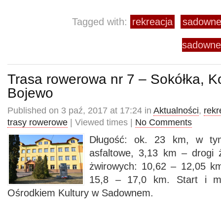
Tagged with:
rekreacja
sadown
sadowne
Trasa rowerowa nr 7 – Sokółka, K
Bojewo
Published on 3 paź, 2017 at 17:24 in
Aktualności
,
rekr
trasy rowerowe
| Viewed times |
No Comments
Długość: ok. 23 km, w ty
asfaltowe, 3,13 km – drogi 
żwirowych: 10,62 – 12,05 k
15,8 – 17,0 km. Start i 
Ośrodkiem Kultury w Sadownem.