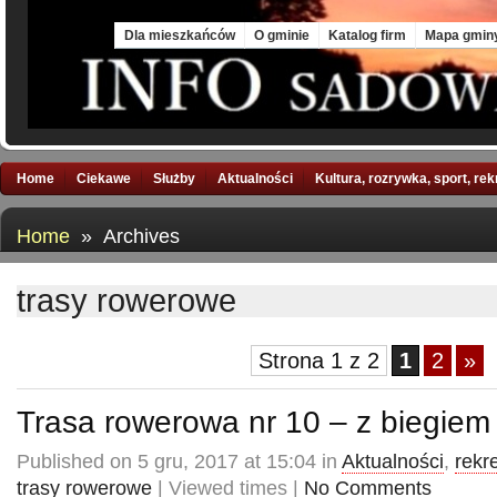
Thu, 6 Aug 2026
Dla mieszkańców
O gminie
Katalog firm
Mapa gmin
Home
Ciekawe
Służby
Aktualności
Kultura, rozrywka, sport, re
Home
» Archives
trasy rowerowe
Strona 1 z 2
1
2
»
Trasa rowerowa nr 10 – z biegie
Published on 5 gru, 2017 at 15:04 in
Aktualności
,
rekr
trasy rowerowe
| Viewed times |
No Comments