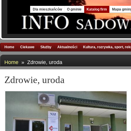
Sat, 8 Aug 2026
Dla mieszkańców
O gminie
Katalog firm
Mapa gmin
Home
Ciekawe
Służby
Aktualności
Kultura, rozrywka, sport, re
Home
» Zdrowie, uroda
Zdrowie, uroda