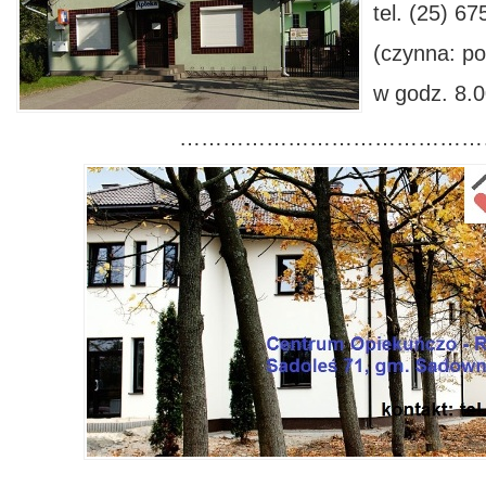
tel. (25) 6
(czynna: po
w godz. 8.0
………………………………………
………………………………………