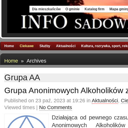
Sun, 9 Aug 2026
Dla mieszkańców
O gminie
Katalog firm
Mapa gmin
Home
Ciekawe
Służby
Aktualności
Kultura, rozrywka, sport, re
Home
» Archives
Grupa AA
Grupa Anonimowych Alkoholików
Published on 23 paź, 2023 at 19:26 in
Aktualności
,
Ci
Viewed times |
No Comments
Działająca od pewnego cza
Anonimowych Alkoholikó