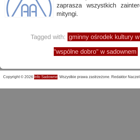
zaprasza wszystkich zaint
mityngi.
Tagged with:
gminny ośrodek kultury
"wspólne dobro" w sadownem
Copyright © 2026
Info Sadowne
. Wszystkie prawa zastrzeżone. Redaktor Naczel